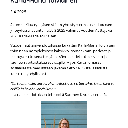
Karla-Maria Toiviainen
2.4.2025
Suomen Kipu ry:n jäsenistö on yhdistyksen vuosikokouksen
yhteydessä lauantaina 29.3.2025 valinnut Vuoden Auttajaksi
2025 Karla-Maria Toiviaisen.
Vuoden auttaja -ehdotuksissa kuvattiin Karla-Maria Toiviaisen
toiminnan Kompleksinen kaksikko -somen (mm. podcast ja
Instagram) toisena tekijänä lisänneen tietoutta kivusta ja
tuoneen vertaistukea seuraajille. Myös Karlan omassa
sosiaalisessa mediassaan jakama tieto CRPS:stä ja kivusta
koettiin hyödylliseksi.
”On tuonut aktiivisesti paljon tietoutta ja vertaistukea kivun kanssa
eläjille ja heidän läheisilleen.”
- Lainaus ehdotuksen tehneeltä Suomen Kivun jäseneltä.