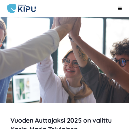
Siirry
Suomen Kipu ry
Hak
sivun
sisältöön
Vuoden Auttajaksi 2025 on valittu