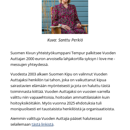
Kuva: Santtu Perkiö
Suomen Kivun yhteistyökumppani Tempur palkitsee Vuoden
Auttajan 2000 euron arvoisella lahjakortilla syksyn I love me -
messujen yhteydessä.
Vuodesta 2003 alkaen Suomen Kipu on valinnut Vuoden
Auttajaksi henkilön tai tahon, joka on vaikuttanut kipua
sairastavien elämään myönteisesti ja jota on haluttu tästä
toiminnasta kiittää. Vuoden Auttajaksi on vuosien varrella
valittu niin vapaaehtoisia, hoitoalan ammattilaisiakin kuin
hoitoyksiköitäkin. Myös vuonna 2025 ehdotuksia tuli
monipuolisesti eri taustaisista henkilöistä ja organisaatioista.
Aiemmin valittuja Vuoden Auttajia pääset halutessasi
selailemaan
tästä linkistä
.