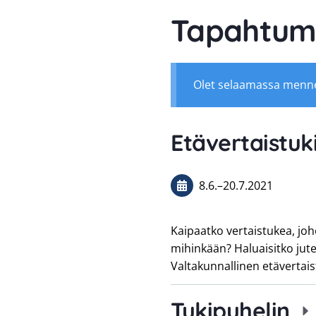
Tapahtum
Olet selaamassa menn
Etävertaistu
8.6.
–
20.7.2021
Kaipaatko vertaistukea, jo
mihinkään? Haluaisitko jut
Valtakunnallinen etäverta
Tukipuhelin