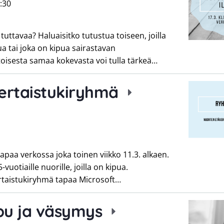
:30
tuttavaa? Haluaisitko tutustua toiseen, joilla
a tai joka on kipua sairastavan
oisesta samaa kokevasta voi tulla tärkeä…
ertaistukiryhmä
paa verkossa joka toinen viikko 11.3. alkaen.
uotiaille nuorille, joilla on kipua.
Vertaistukiryhmä tapaa Microsoft…
ipu ja väsymys