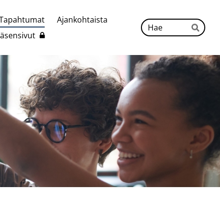
Tapahtumat
Ajankohtaista
Hak
Jäsensivut
Hae