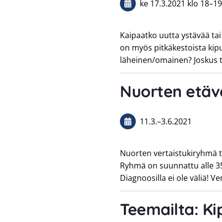
ke 17.3.2021
klo 18
–
19
Kaipaatko uutta ystävää tai 
on myös pitkäkestoista kipu
läheinen/omainen? Joskus t
Nuorten etäv
11.3.
–
3.6.2021
Nuorten vertaistukiryhmä ta
Ryhmä on suunnattu alle 35-v
Diagnoosilla ei ole väliä! 
Teemailta: K