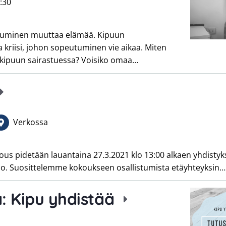
:30
astuminen muuttaa elämää. Kipuun
 kriisi, johon sopeutuminen vie aikaa. Miten
ä kipuun sairastuessa? Voisiko omaa…
Verkossa
us pidetään lauantaina 27.3.2021 klo 13:00 alkaen yhdistyks
oo. Suosittelemme kokoukseen osallistumista etäyhteyksin…
a: Kipu yhdistää