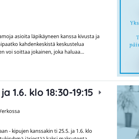
samoja asioita läpikäyneen kanssa kivusta ja
 Kaipaatko kahdenkeskistä keskustelua
n voi soittaa jokainen, joka haluaa…
 ja 1.6. klo 18:30-19:15
Verkossa
 - kipujen kanssakin ti 25.5. ja 1.6. klo
stukiryhmä järjestää kaksi maksutonta