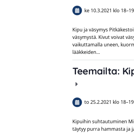
ke 10.3.2021
klo 18
–
19
Kipu ja väsymys Pitkäkest
väsymystä. Kivut voivat väs
vaikuttamalla uneen, kuorm
lääkkeiden…
Teemailta: Ki
to 25.2.2021
klo 18
–
19
Kipuihin suhtautuminen Mik
täytyy purra hammasta ja ja