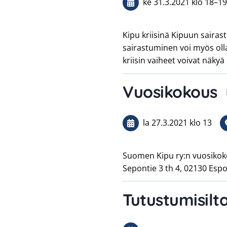
ke 31.3.2021
klo 18
–
19
Kipu kriisinä Kipuun sair
sairastuminen voi myös olla
kriisin vaiheet voivat näky
Vuosikokous
la 27.3.2021
klo 13
Suomen Kipu ry:n vuosikoko
Sepontie 3 th 4, 02130 Esp
Tutustumisilt