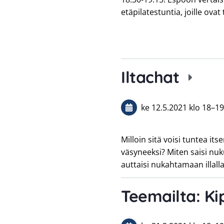
etäpilatestuntia, joille ovat
Iltachat
ke 12.5.2021
klo 18
–
19
Milloin sitä voisi tuntea its
väsyneeksi? Miten saisi nu
auttaisi nukahtamaan illal
Teemailta: Ki