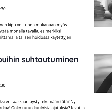
:30
oinen kipu voi tuoda mukanaan myös
yttää monella tavalla, esimerkiksi
ittamalla tai sen hoidossa käytettyjen
puihin suhtautuminen
:30
si en taaskaan pysty tekemään tätä? Nyt
tkaa! Onko tutun kuuloisia ajatuksia? Kivut ja