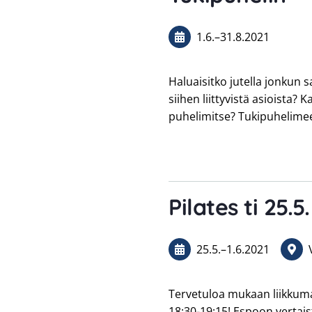
1.6.
–
31.8.2021
Haluaisitko jutella jonkun 
siihen liittyvistä asioista?
puhelimitse? Tukipuhelimee
Pilates ti 25.5.
25.5.
–
1.6.2021
Tervetuloa mukaan liikkumaan
18:30-19:15! Espoon vertai