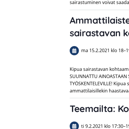
sairastuminen voivat saa
Ammattilaiste
sairastavan 
ma 15.2.2021
klo 18
–
1
Kipua sairastavan kohta
SUUNNATTU AINOASTAAN SO
TYÖSKENTELEVILLE! Kipua sa
ammattilaisillekin haastav
Teemailta: Ko
ti 9.2.2021
klo 17:30
–
1