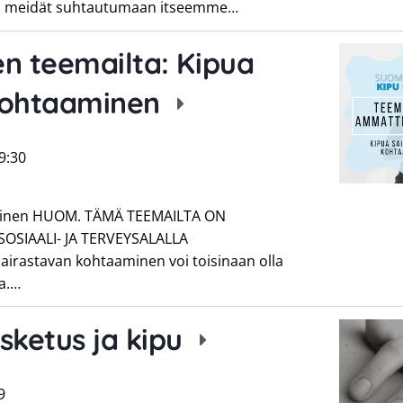
da meidät suhtautumaan itseemme…
n teemailta: Kipua
kohtaaminen
9:30
aminen HUOM. TÄMÄ TEEMAILTA ON
SIAALI- JA TERVEYSALALLA
irastavan kohtaaminen voi toisinaan olla
aa.…
sketus ja kipu
9