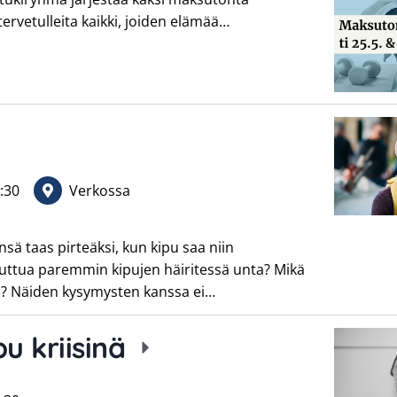
 tervetulleita kaikki, joiden elämää…
:30
Verkossa
ensä taas pirteäksi, kun kipu saa niin
kuttua paremmin kipujen häiritessä unta? Mikä
la? Näiden kysymysten kanssa ei…
pu kriisinä