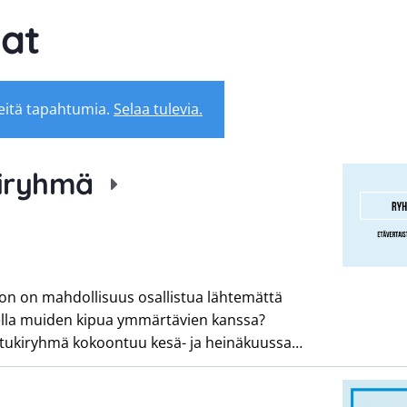
at
eitä tapahtumia.
Selaa tulevia.
kiryhmä
hon on mahdollisuus osallistua lähtemättä
ella muiden kipua ymmärtävien kanssa?
istukiryhmä kokoontuu kesä- ja heinäkuussa…