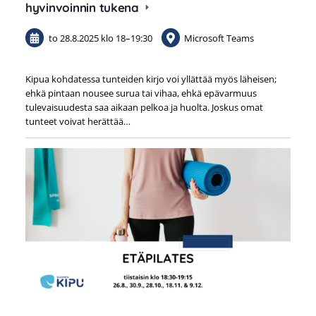
hyvinvoinnin tukena
to 28.8.2025
klo 18
–
19:30
Microsoft Teams
Kipua kohdatessa tunteiden kirjo voi yllättää myös läheisen;
ehkä pintaan nousee surua tai vihaa, ehkä epävarmuus
tulevaisuudesta saa aikaan pelkoa ja huolta. Joskus omat
tunteet voivat herättää…