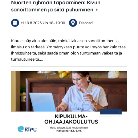
Nuorten ryhmän tapaaminen: Kivun
sanoittaminen ja siitä puhuminen
ti 19.8.2025
klo 18
–
19:30
Discord
Kipu ei näy aina ulospäin, minkä takia sen sanoittaminen ja
ilmaisu on tärkeää. Ymmärryksen puute voi myös hankaloittaa
ihmissuhteita, sekä saada oman olon tuntumaan vaikealta ja
turhautuneelta.…