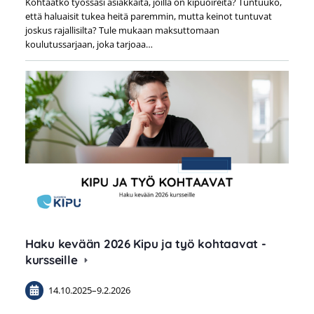
Kohtaatko työssäsi asiakkaita, joilla on kipuoireita? Tuntuuko,
että haluaisit tukea heitä paremmin, mutta keinot tuntuvat
joskus rajallisilta? Tule mukaan maksuttomaan
koulutussarjaan, joka tarjoaa…
Haku kevään 2026 Kipu ja työ kohtaavat -
kursseille
14.10.2025
–
9.2.2026