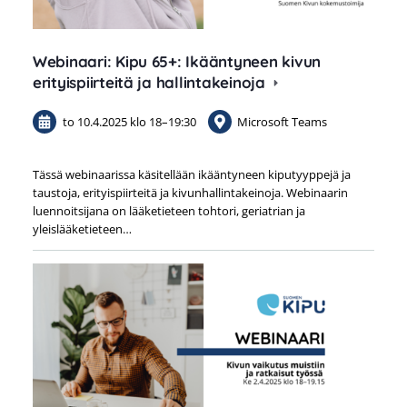
Webinaari: Kipu 65+: Ikääntyneen kivun
erityispiirteitä ja hallintakeinoja
to 10.4.2025
klo 18
–
19:30
Microsoft Teams
Tässä webinaarissa käsitellään ikääntyneen kiputyyppejä ja
taustoja, erityispiirteitä ja kivunhallintakeinoja. Webinaarin
luennoitsijana on lääketieteen tohtori, geriatrian ja
yleislääketieteen…