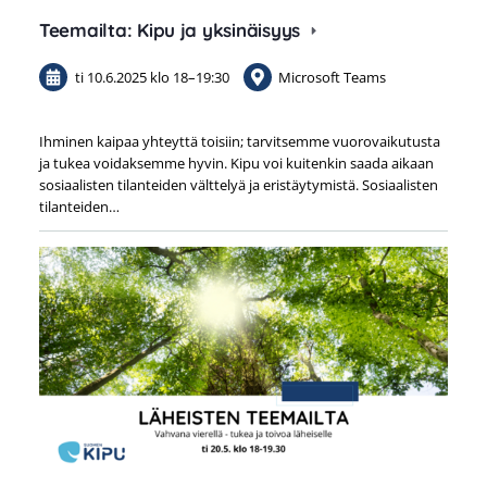
Teemailta: Kipu ja yksinäisyys
ti 10.6.2025
klo 18
–
19:30
Microsoft Teams
Ihminen kaipaa yhteyttä toisiin; tarvitsemme vuorovaikutusta
ja tukea voidaksemme hyvin. Kipu voi kuitenkin saada aikaan
sosiaalisten tilanteiden välttelyä ja eristäytymistä. Sosiaalisten
tilanteiden…