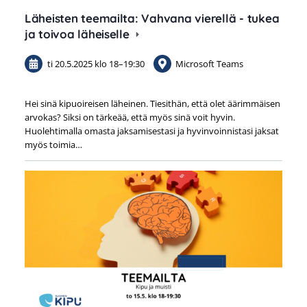
Läheisten teemailta: Vahvana vierellä - tukea
ja toivoa läheiselle
ti 20.5.2025
klo 18
–
19:30
Microsoft Teams
Hei sinä kipuoireisen läheinen. Tiesithän, että olet äärimmäisen
arvokas? Siksi on tärkeää, että myös sinä voit hyvin.
Huolehtimalla omasta jaksamisestasi ja hyvinvoinnistasi jaksat
myös toimia…