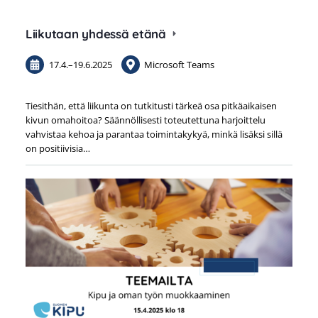
Liikutaan yhdessä etänä
17.4.
–
19.6.2025
Microsoft Teams
Tiesithän, että liikunta on tutkitusti tärkeä osa pitkäaikaisen
kivun omahoitoa? Säännöllisesti toteutettuna harjoittelu
vahvistaa kehoa ja parantaa toimintakykyä, minkä lisäksi sillä
on positiivisia…