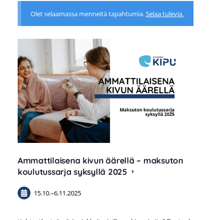
Olet selaamassa menneitä tapahtumia.
Selaa tulevia.
Ammattilaisena kivun äärellä – maksuton
koulutussarja syksyllä 2025
15.10.
–
6.11.2025