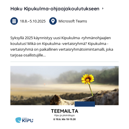
Haku Kipukulma-ohjaajakoulutukseen
18.8.
–
5.10.2025
Microsoft Teams
Syksyllä 2025 käynnistyy uusi Kipukulma -ryhmänohjaajien
koulutus! Mikä on Kipukulma -vertaisryhmä? Kipukulma -
vertaisryhmä on paikallinen vertaisryhmätoimintamalli, joka
tarjoaa osallistujille…