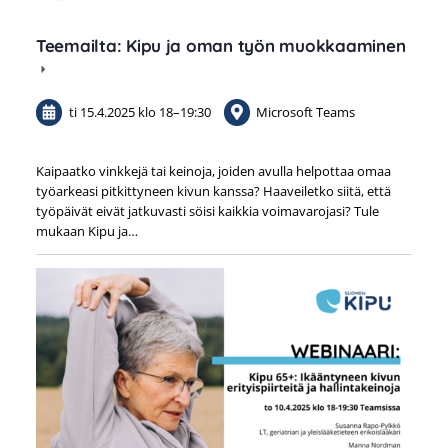
Teemailta: Kipu ja oman työn muokkaaminen
ti 15.4.2025
klo 18
–
19:30
Microsoft Teams
Kaipaatko vinkkejä tai keinoja, joiden avulla helpottaa omaa
työarkeasi pitkittyneen kivun kanssa? Haaveiletko siitä, että
työpäivät eivät jatkuvasti söisi kaikkia voimavarojasi? Tule
mukaan Kipu ja…