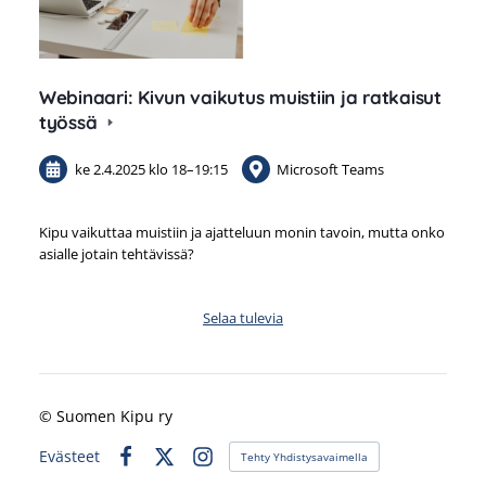
Webinaari: Kivun vaikutus muistiin ja ratkaisut
työssä
ke 2.4.2025
klo 18
–
19:15
Microsoft Teams
Kipu vaikuttaa muistiin ja ajatteluun monin tavoin, mutta onko
asialle jotain tehtävissä?
Selaa tulevia
©
Suomen Kipu ry
Evästeet
Tehty Yhdistysavaimella
Facebook
X
Instagram