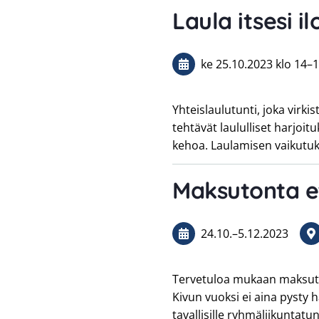
Laula itsesi il
ke 25.10.2023
klo 14
–
1
Yhteislaulutunti, joka virkis
tehtävät laululliset harjoitu
kehoa. Laulamisen vaikutuk
Maksutonta e
24.10.
–
5.12.2023
Tervetuloa mukaan maksuttomi
Kivun vuoksi ei aina pysty 
tavallisille ryhmäliikunta