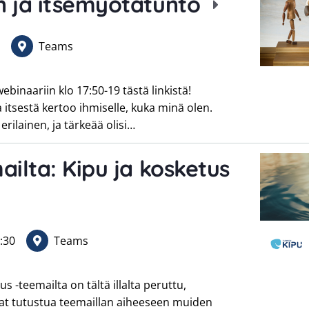
n ja itsemyötätunto
Teams
aariin klo 17:50-19 tästä linkistä!⁠⁠⁠⁠⁠⁠⁠
 itsestä kertoo ihmiselle, kuka minä olen.
 erilainen, ja tärkeää olisi…
ailta: Kipu ja kosketus
:30
Teams
us -teemailta on tältä illalta peruttu,
at tutustua teemaillan aiheeseen muiden