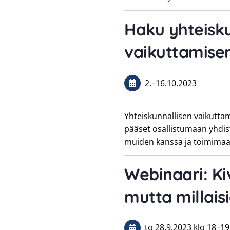
Haku yhteisku
vaikuttamis
2.
–
16.10.2023
Yhteiskunnallisen vaikutta
pääset osallistumaan yhdi
muiden kanssa ja toimimaa
Webinaari: Ki
mutta millais
to 28.9.2023
klo 18
–
19