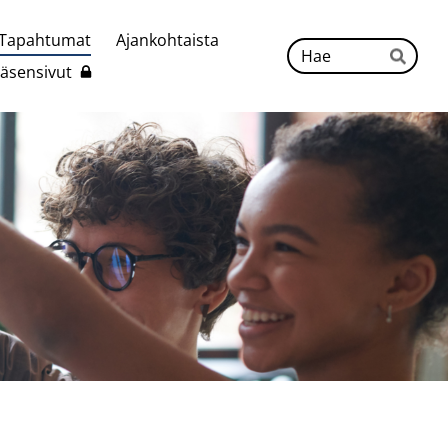
Tapahtumat
Ajankohtaista
Hak
Jäsensivut
Hae