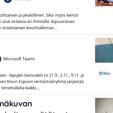
tainen ja yksilöllinen. Siksi myös keinot
ovat erilaisia eri ihmisillä. Kipuoireisen
en eräänlainen kivunhallinnan…
Microsoft Teams
 - kipujen kanssakin to 21.9., 2.11., 9.11. ja
omen Kivun Espoon vertaistukiryhmä järjestää
t tervetulleita kaikki,…
inäkuvan