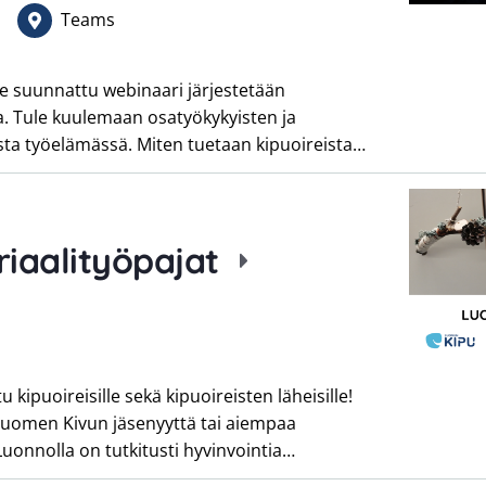
Teams
lle suunnattu webinaari järjestetään
a. Tule kuulemaan osatyökykyisten ja
ta työelämässä. Miten tuetaan kipuoireista…
iaalityöpajat
kipuoireisille sekä kipuoireisten läheisille!
 Suomen Kivun jäsenyyttä tai aiempaa
Luonnolla on tutkitusti hyvinvointia…