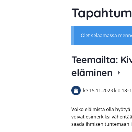
Tapahtum
Olet selaamassa menn
Teemailta: Ki
eläminen
ke 15.11.2023
klo 18
–
1
Voiko eläimistä olla hyötyä 
voivat esimerkiksi vähentää 
saada ihmisen tuntemaan it