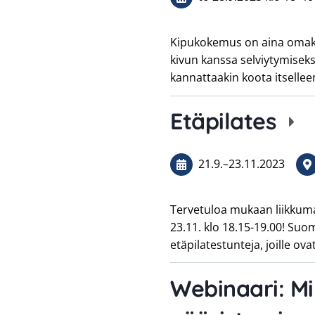
Kipukokemus on aina omakoh
kivun kanssa selviytymiseksi 
kannattaakin koota itselle
Etäpilates
21.9.
–
23.11.2023
Tervetuloa mukaan liikkumaan
23.11. klo 18.15-19.00! Su
etäpilatestunteja, joille ova
Webinaari: M