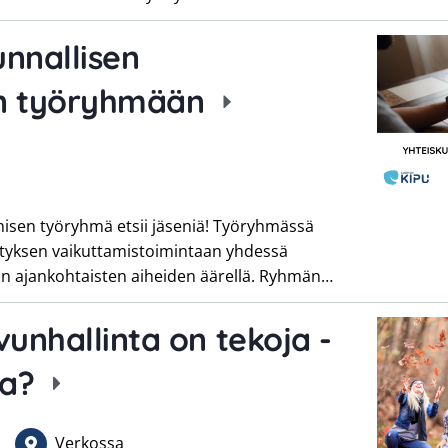
nnallisen
en työryhmään
misen työryhmä etsii jäseniä! Työryhmässä
styksen vaikuttamistoimintaan yhdessä
n ajankohtaisten aiheiden äärellä. Ryhmän…
vunhallinta on tekoja -
ia?
Verkossa