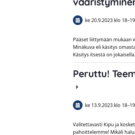
vääristymine
ke 20.9.2023
klo 18
–
19
Pääset liittymään mukaan webin
Minäkuva eli käsitys omasta
Käsitys itsestä on jokaisella
Peruttu! Teem
ke 13.9.2023
klo 18
–
19
Valitettavasti Kipu ja kosket
pahoittelemme! Mikäli halu