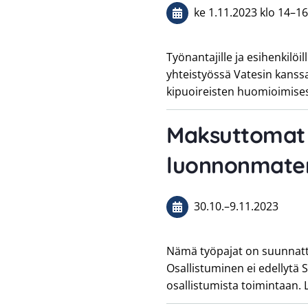
ke 1.11.2023
klo 14
–
16
Työnantajille ja esihenkilöi
yhteistyössä Vatesin kanss
kipuoireisten huomioimises
Maksuttomat
luonnonmater
30.10.
–
9.11.2023
Nämä työpajat on suunnattu 
Osallistuminen ei edellytä
osallistumista toimintaan. 