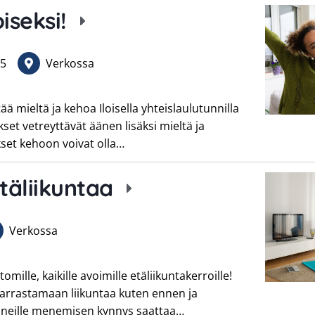
oiseksi!
5
Verkossa
tää mieltä ja kehoa Iloisella yhteislaulutunnilla
kset vetreyttävät äänen lisäksi mieltä ja
set kehoon voivat olla…
täliikuntaa
Verkossa
lle, kaikille avoimille etäliikuntakerroille!
harrastamaan liikuntaa kuten ennen ja
tunneille menemisen kynnys saattaa…