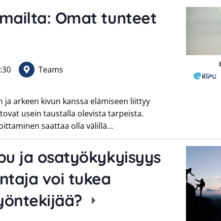
emailta: Omat tunteet
:30
Teams
ja arkeen kivun kanssa elämiseen liittyy
tovat usein taustalla olevista tarpeista.
ittaminen saattaa olla välillä…
pu ja osatyökykyisyys
ntaja voi tukea
työntekijää?