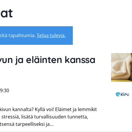
at
eitä tapahtumia.
Selaa tulevia.
vun ja eläinten kanssa
9:30
kivun kannalta? Kyllä voi! Eläimet ja lemmikit
stressiä, lisätä turvallisuuden tunnetta,
sensä tarpeelliseksi ja…