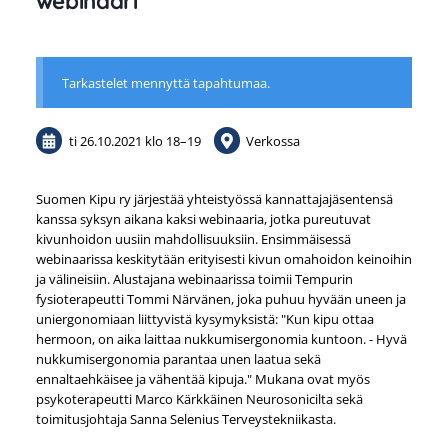
webinaari
Tarkastelet mennyttä tapahtumaa.
ti 26.10.2021
klo 18
–
19
Verkossa
Suomen Kipu ry järjestää yhteistyössä kannattajajäsentensä
kanssa syksyn aikana kaksi webinaaria, jotka pureutuvat
kivunhoidon uusiin mahdollisuuksiin. Ensimmäisessä
webinaarissa keskitytään erityisesti kivun omahoidon keinoihin
ja välineisiin. Alustajana webinaarissa toimii Tempurin
fysioterapeutti Tommi Närvänen, joka puhuu hyvään uneen ja
uniergonomiaan liittyvistä kysymyksistä: "Kun kipu ottaa
hermoon, on aika laittaa nukkumisergonomia kuntoon. - Hyvä
nukkumisergonomia parantaa unen laatua sekä
ennaltaehkäisee ja vähentää kipuja." Mukana ovat myös
psykoterapeutti Marco Kärkkäinen Neurosonicilta sekä
toimitusjohtaja Sanna Selenius Terveystekniikasta.