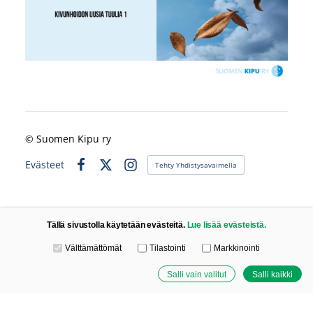
©
Suomen Kipu ry
Evästeet
Tehty Yhdistysavaimella
Facebook
X
Instagram
Tällä sivustolla käytetään evästeitä.
Lue lisää evästeistä.
Valitse käytettävät evästeet
Välttämättömät
Tilastointi
Markkinointi
Salli vain valitut
Salli kaikki