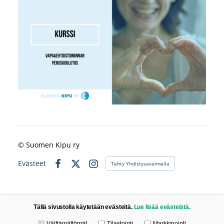
©
Suomen Kipu ry
Evästeet
Tehty Yhdistysavaimella
Facebook
X
Instagram
Tällä sivustolla käytetään evästeitä.
Lue lisää evästeistä.
Valitse käytettävät evästeet
Välttämättömät
Tilastointi
Markkinointi