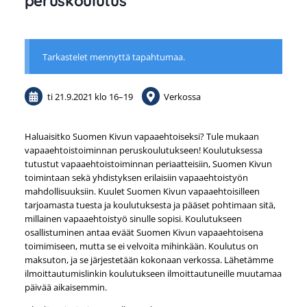
peruskoulutus
Tarkastelet mennyttä tapahtumaa.
ti 21.9.2021
klo 16
–
19
Verkossa
Haluaisitko Suomen Kivun vapaaehtoiseksi? Tule mukaan
vapaaehtoistoiminnan peruskoulutukseen! Koulutuksessa
tutustut vapaaehtoistoiminnan periaatteisiin, Suomen Kivun
toimintaan sekä yhdistyksen erilaisiin vapaaehtoistyön
mahdollisuuksiin. Kuulet Suomen Kivun vapaaehtoisilleen
tarjoamasta tuesta ja koulutuksesta ja pääset pohtimaan sitä,
millainen vapaaehtoistyö sinulle sopisi. Koulutukseen
osallistuminen antaa eväät Suomen Kivun vapaaehtoisena
toimimiseen, mutta se ei velvoita mihinkään. Koulutus on
maksuton, ja se järjestetään kokonaan verkossa. Lähetämme
ilmoittautumislinkin koulutukseen ilmoittautuneille muutamaa
päivää aikaisemmin.