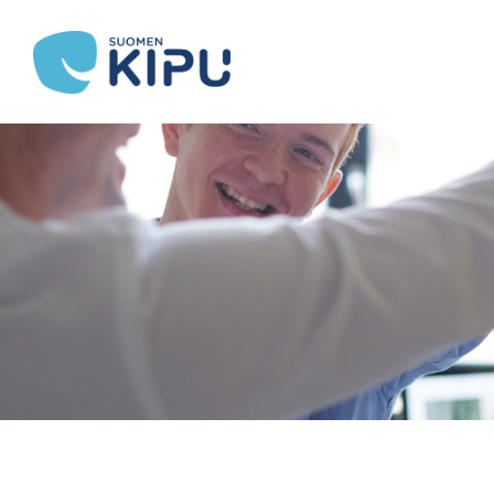
Siirry
sivun
Suomen Kipu ry
sisältöön