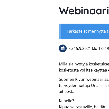
Webinaari:
Tarkastelet mennyttä 
ke 15.9.2021
klo 18
–
19
Millaisia hyötyjä kosketuks
kosketusta voi itse käyttä
Suomen Kivun webinaarissa
terveydenhoitaja Ona Hiile
aiheesta.
Kenelle?
Kipua sairastaville, heidän l