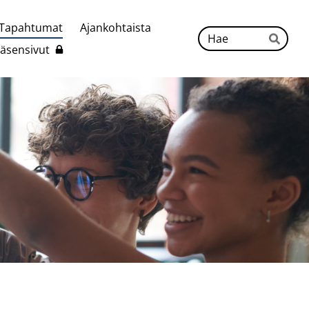
Tapahtumat
Ajankohtaista
Hak
Jäsensivut
Hae