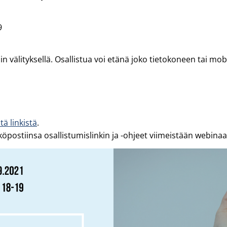
9
välityksellä. Osallistua voi etänä joko tietokoneen tai mobii
tä linkistä
.
öpostiinsa osallistumislinkin ja -ohjeet viimeistään webinaa