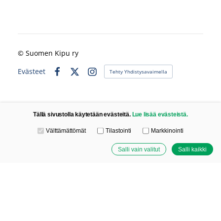
©
Suomen Kipu ry
Evästeet
Tehty Yhdistysavaimella
Facebook
X
Instagram
Tällä sivustolla käytetään evästeitä.
Lue lisää evästeistä.
Valitse käytettävät evästeet
Välttämättömät
Tilastointi
Markkinointi
Salli vain valitut
Salli kaikki