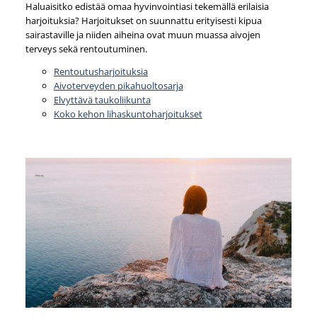
Haluaisitko edistää omaa hyvinvointiasi tekemällä erilaisia
harjoituksia? Harjoitukset on suunnattu erityisesti kipua
sairastaville ja niiden aiheina ovat muun muassa aivojen
terveys sekä rentoutuminen.
Rentoutusharjoituksia
Aivoterveyden pikahuoltosarja
Elvyttävä taukoliikunta
Koko kehon lihaskuntoharjoitukset