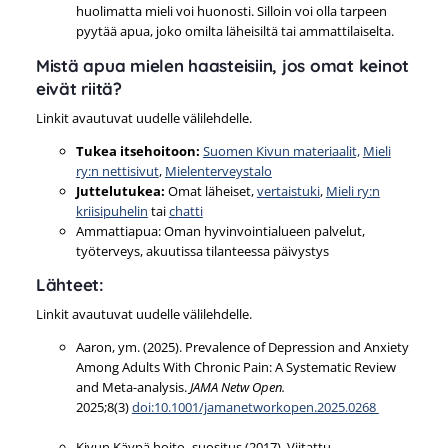
huolimatta mieli voi huonosti. Silloin voi olla tarpeen
pyytää apua, joko omilta läheisiltä tai ammattilaiselta.
Mistä apua mielen haasteisiin, jos omat keinot
eivät riitä?
Linkit avautuvat uudelle välilehdelle.
Tukea itsehoitoon:
Suomen Kivun materiaalit,
Mieli
ry:n nettisivut
,
Mielenterveystalo
Juttelutukea:
Omat läheiset,
vertaistuki
,
Mieli ry:n
kriisipuhelin
tai
chatti
Ammattiapua: Oman hyvinvointialueen palvelut,
työterveys, akuutissa tilanteessa päivystys
Lähteet:
Linkit avautuvat uudelle välilehdelle.
Aaron, ym. (2025). Prevalence of Depression and Anxiety
Among Adults With Chronic Pain: A Systematic Review
and Meta-analysis.
JAMA Netw Open.
2025;8(3)
doi:10.1001/jamanetworkopen.2025.0268
Kivun Käypä hoito -suositus (2017). Viitattu