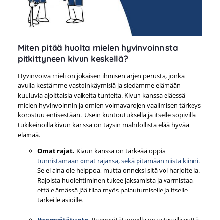
Miten pitää huolta mielen hyvinvoinnista
pitkittyneen kivun keskellä?
Hyvinvoiva mieli on jokaisen ihmisen arjen perusta, jonka
avulla kestämme vastoinkäymisiä ja siedämme elämään
kuuluvia ajoittaisia vaikeita tunteita. Kivun kanssa eläessä
mielen hyvinvoinnin ja omien voimavarojen vaalimisen tärkeys
korostuu entisestään. Usein kuntoutuksella ja itselle sopivilla
tukikeinoilla kivun kanssa on täysin mahdollista elää hyvää
elämää.
Omat rajat.
Kivun kanssa on tärkeää oppia
tunnistamaan omat rajansa, sekä pitämään niistä kiinni.
Se ei aina ole helppoa, mutta onneksi sitä voi harjoitella.
Rajoista huolehtiminen tukee jaksamista ja varmistaa,
että elämässä jää tilaa myös palautumiselle ja itselle
tärkeille asioille.
Itsemyötätunto.
Itsemyötätunnolla on ystävällisyyttä