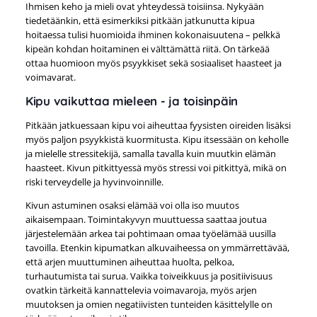
Ihmisen keho ja mieli ovat yhteydessä toisiinsa. Nykyään
tiedetäänkin, että esimerkiksi pitkään jatkunutta kipua
hoitaessa tulisi huomioida ihminen kokonaisuutena – pelkkä
kipeän kohdan hoitaminen ei välttämättä riitä. On tärkeää
ottaa huomioon myös psyykkiset sekä sosiaaliset haasteet ja
voimavarat.
Kipu vaikuttaa mieleen - ja toisinpäin
Pitkään jatkuessaan kipu voi aiheuttaa fyysisten oireiden lisäksi
myös paljon psyykkistä kuormitusta. Kipu itsessään on keholle
ja mielelle stressitekijä, samalla tavalla kuin muutkin elämän
haasteet. Kivun pitkittyessä myös stressi voi pitkittyä, mikä on
riski terveydelle ja hyvinvoinnille.
Kivun astuminen osaksi elämää voi olla iso muutos
aikaisempaan. Toimintakyvyn muuttuessa saattaa joutua
järjestelemään arkea tai pohtimaan omaa työelämää uusilla
tavoilla. Etenkin kipumatkan alkuvaiheessa on ymmärrettävää,
että arjen muuttuminen aiheuttaa huolta, pelkoa,
turhautumista tai surua. Vaikka toiveikkuus ja positiivisuus
ovatkin tärkeitä kannattelevia voimavaroja, myös arjen
muutoksen ja omien negatiivisten tunteiden käsittelylle on