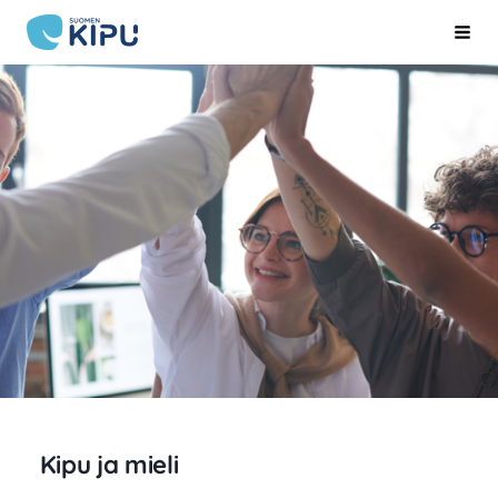
Siirry
Suomen Kipu ry
Hak
sivun
sisältöön
Kipu ja mieli