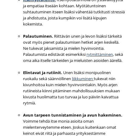
ja empatiaa itseään kohtaan. Myötätuntoinen
suhtautuminen itseen lisäksi vähentää tutkitusti stressiä
ja ahdistusta, joista kumpikin voi lisätä kipujen
kokemista.
Palautuminen.
Riittävän unen ja levon lisäksi tärkeitä
ovat myös pienet palautumisen hetket arjen keskellä.
Ne tukevat jaksamista ja mielen hyvinvointia.
Palautumista edistävät esimerkiksi
rytmittäminen
, sekä
oma aika itselle tärkeiden ja mieluisten asioiden äärellä.
Elintavat ja rutiinit.
Unen lisäksi monipuolinen
ruokailu sekä säännöllinen
liikkuminen
tukevat niin
kivunhoitoa kuin mielen hyvinvointiakin. Myös arjen
rutiineista kiinni pitäminen mahdollisuuksien mukaan
kivusta huolimatta tuo turvaa ja luo päiviin kaivattua
rytmiä.
Avun tarpeen tunnistaminen ja avun hakeminen.
Voimme tehdä itse monia asioita oman
mielenterveytemme eteen. Joskus kuitenkaan omat
keinot eivät riitä ja parhaasta yrityksestämme