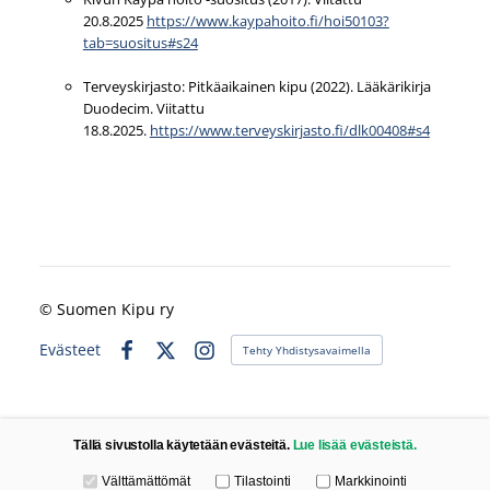
20.8.2025
https://www.kaypahoito.fi/hoi50103?
tab=suositus#s24
Terveyskirjasto: Pitkäaikainen kipu (2022). Lääkärikirja
Duodecim. Viitattu
18.8.2025.
https://www.terveyskirjasto.fi/dlk00408#s4
©
Suomen Kipu ry
Evästeet
Tehty Yhdistysavaimella
Facebook
X
Instagram
Tällä sivustolla käytetään evästeitä.
Lue lisää evästeistä.
Valitse käytettävät evästeet
Välttämättömät
Tilastointi
Markkinointi