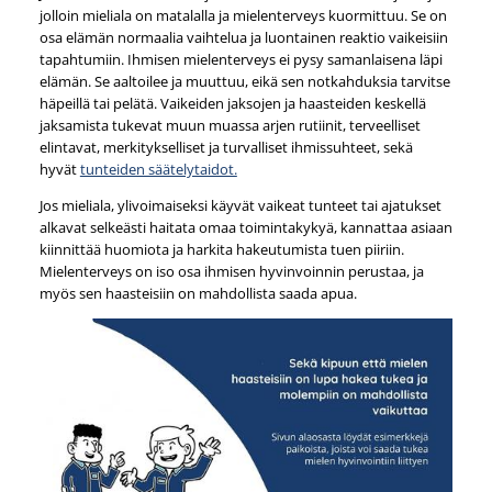
jolloin mieliala on matalalla ja mielenterveys kuormittuu. Se on
osa elämän normaalia vaihtelua ja luontainen reaktio vaikeisiin
tapahtumiin. Ihmisen mielenterveys ei pysy samanlaisena läpi
elämän. Se aaltoilee ja muuttuu, eikä sen notkahduksia tarvitse
häpeillä tai pelätä. Vaikeiden jaksojen ja haasteiden keskellä
jaksamista tukevat muun muassa arjen rutiinit, terveelliset
elintavat, merkitykselliset ja turvalliset ihmissuhteet, sekä
hyvät
tunteiden säätelytaidot.
Jos mieliala, ylivoimaiseksi käyvät vaikeat tunteet tai ajatukset
alkavat selkeästi haitata omaa toimintakykyä, kannattaa asiaan
kiinnittää huomiota ja harkita hakeutumista tuen piiriin.
Mielenterveys on iso osa ihmisen hyvinvoinnin perustaa, ja
myös sen haasteisiin on mahdollista saada apua.