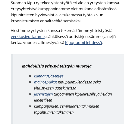
Suomen Kipu ry tekee yhteistyötä eri alojen yritysten kanssa.
Yritysyhteistyökumppaninamme olet mukana edistämässä
kipuoireisten hyvinvointia ja tukemassa työtä kivun
kroonistumisen ennaltaehkäisemiseksi.
Viestimme yritysten kanssa tekemästämme yhteistyöstä
verkkosivuillamme
, sähköisessä uutiskirjeessämme ja neljä
kertaa vuodessa ilmestyvässä
Kipupuomi-lehdessä
.
Mahdollisia yritysyhteistyön muotoja
kannatusjäsenyys
mainospaikat
Kipupuomi-lehdessä sekä
yhdistyksen uutiskirjeissä
jäsenetujen
tarjoaminen kipuoireisille ja heidän
läheisilleen
kampanjoiden, seminaarien tai muiden
tapahtumien tukeminen