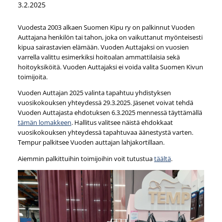
3.2.2025
Vuodesta 2003 alkaen Suomen Kipu ry on palkinnut Vuoden
Auttajana henkilön tai tahon, joka on vaikuttanut myönteisesti
kipua sairastavien elämään. Vuoden Auttajaksi on vuosien
varrella valittu esimerkiksi hoitoalan ammattilaisia sekä
hoitoyksiköitä. Vuoden Auttajaksi ei voida valita Suomen Kivun
toimijoita.
Vuoden Auttajan 2025 valinta tapahtuu yhdistyksen
vuosikokouksen yhteydessä 29.3.2025. Jäsenet voivat tehdä
Vuoden Auttajasta ehdotuksen 6.3.2025 mennessä täyttämällä
tämän lomakkeen
. Hallitus valitsee näistä ehdokkaat
vuosikokouksen yhteydessä tapahtuvaa äänestystä varten.
Tempur palkitsee Vuoden auttajan lahjakortillaan.
Aiemmin palkittuihin toimijoihin voit tutustua
täältä
.