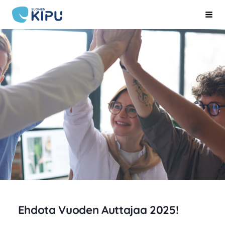
Siirry
Suomen Kipu ry
Hak
sivun
sisältöön
Ehdota Vuoden Auttajaa 2025!