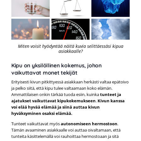
Miten voisit hyödyntää näitä kuvia selittäessäsi kipua
asiakkaalle?
Kipu on yksilöllinen kokemus, johon
vaikuttavat monet tekijät
Erityisesti kivun pitkittyessä asiakkaan herkästi valtaa epätoivo
ja pelko siitä, että kipu tulee valtaamaan koko elämän.
Ammattilaisen onkin tärkää tuoda esiin, kuinka
tunteet ja
ajatukset vaikuttavat kipukokemukseen
.
Kivun kanssa
voi elää hyvää elämää ja siinä auttaa kivun
hyväksyminen osaksi elämää.
Tunteet vaikuttavat myös
autonomiseen hermostoon
.
Tämän avaaminen asiakkaalle voi auttaa oivaltamaan, että
tunteita käsittelemällä voi rauhoittaa hermostoaan ja sitä