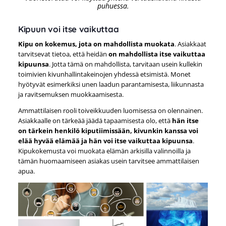
puhuessa.
Kipuun voi itse vaikuttaa
Kipu on kokemus, jota on mahdollista muokata
. Asiakkaat
tarvitsevat tietoa, että heidän
on mahdollista itse vaikuttaa
kipuunsa
. Jotta tämä on mahdollista, tarvitaan usein kullekin
toimivien kivunhallintakeinojen yhdessä etsimistä. Monet
hyötyvät esimerkiksi unen laadun parantamisesta, liikunnasta
ja ravitsemuksen muokkaamisesta.
Ammattilaisen rooli toiveikkuuden luomisessa on olennainen.
Asiakkaalle on tärkeää jäädä tapaamisesta olo, että
hän itse
on tärkein henkilö kiputiimissään, kivunkin kanssa voi
elää hyvää elämää ja hän voi itse vaikuttaa kipuunsa
.
Kipukokemusta voi muokata elämän arkisilla valinnoilla ja
tämän huomaamiseen asiakas usein tarvitsee ammattilaisen
apua.