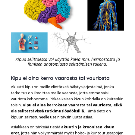
Kipua selittäessä voi käyttää kuvia mm. hermostosta ja
ihmisen anatomiasta selittämisen tukena.
Kipu ei aina kerro vaarasta tai vauriosta
Akuutti kipu on meille elintärkeä hälytysjärjestelmä, jonka
tarkoitus on ilmoittaa meille vaarasta, jotta emme saisi
vauriota kehoomme. Pitkäaikaisen kivun kohdalla on kuitenkin
toisin.
Kipu ei aina kerrokaan vaarasta tai vauriosta, eikä
ole selitettävissä tutkimuslöydöksillä
. Tämä tieto on
kipuun sairastuneelle usein täysin uutta asiaa.
Asiakkaan on tärkeää tietää
akuutin ja kroonisen kivun
erot
, jotta hän voi ymmärtää myös hoito- ja kuntoutustapojen