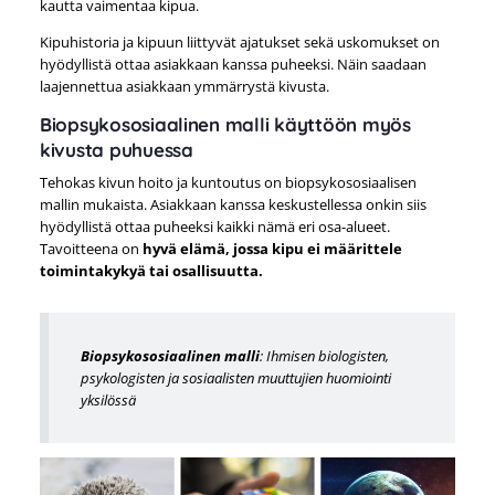
kautta vaimentaa kipua.
Kipuhistoria ja kipuun liittyvät ajatukset sekä uskomukset on
hyödyllistä ottaa asiakkaan kanssa puheeksi. Näin saadaan
laajennettua asiakkaan ymmärrystä kivusta.
Biopsykososiaalinen malli käyttöön myös
kivusta puhuessa
Tehokas kivun hoito ja kuntoutus on biopsykososiaalisen
mallin mukaista. Asiakkaan kanssa keskustellessa onkin siis
hyödyllistä ottaa puheeksi kaikki nämä eri osa-alueet.
Tavoitteena on
hyvä elämä, jossa kipu ei määrittele
toimintakykyä tai osallisuutta.
Biopsykososiaalinen malli
: Ihmisen biologisten,
psykologisten ja sosiaalisten muuttujien huomiointi
yksilössä