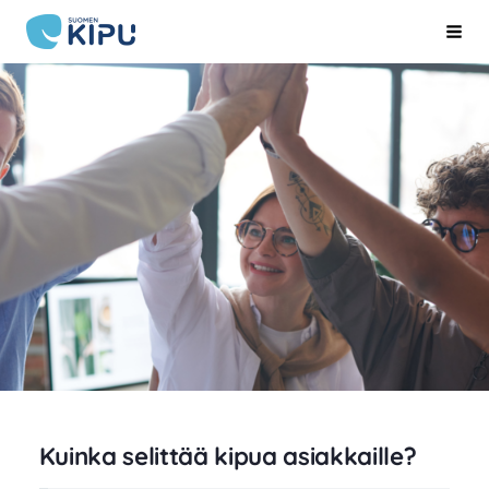
Siirry
Suomen Kipu ry
Hak
sivun
sisältöön
Kuinka selittää kipua asiakkaille?