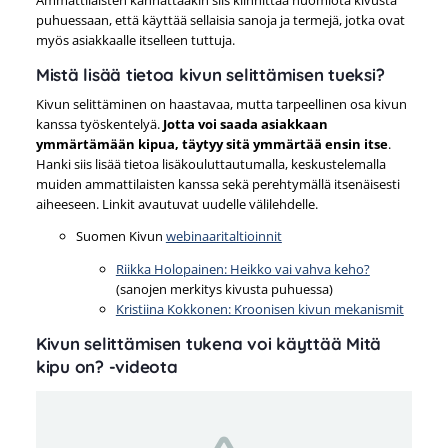
puhuessaan, että käyttää sellaisia sanoja ja termejä, jotka ovat
myös asiakkaalle itselleen tuttuja.
Mistä lisää tietoa kivun selittämisen tueksi?
Kivun selittäminen on haastavaa, mutta tarpeellinen osa kivun
kanssa työskentelyä.
Jotta voi saada asiakkaan
ymmärtämään kipua, täytyy sitä ymmärtää ensin itse
.
Hanki siis lisää tietoa lisäkouluttautumalla, keskustelemalla
muiden ammattilaisten kanssa sekä perehtymällä itsenäisesti
aiheeseen. Linkit avautuvat uudelle välilehdelle.
Suomen Kivun
webinaaritaltioinnit
Riikka Holopainen: Heikko vai vahva keho?
(sanojen merkitys kivusta puhuessa)
Kristiina Kokkonen: Kroonisen kivun mekanismit
Kivun selittämisen tukena voi käyttää Mitä
kipu on? -videota