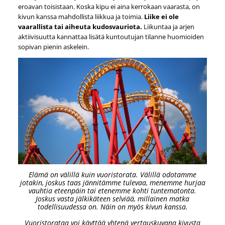
eroavan toisistaan. Koska kipu ei aina kerrokaan vaarasta, on
kivun kanssa mahdollista liikkua ja toimia.
Liike ei ole
vaarallista tai aiheuta kudosvauriota.
Liikuntaa ja arjen
aktiivisuutta kannattaa lisätä kuntoutujan tilanne huomioiden
sopivan pienin askelein.
Elämä on välillä kuin vuoristorata. Välillä odotamme
jotakin, joskus taas jännitämme tulevaa, menemme hurjaa
vauhtia eteenpäin tai etenemme kohti tuntematonta.
Joskus vasta jälkikäteen selviää, millainen matka
todellisuudessa on. Näin on myös kivun kanssa.
Vuoristorataa voi käyttää yhtenä vertauskuvana kivusta