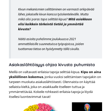
Kivun mekanismien selittäminen on varmasti arkipäivää
lähes jokaiselle kivun kanssa työskentelevälle. Mutta
mikä olisi paras tapa selittää kipua?
Mitä asiakkaan
olisi kaikkein tärkeintä tietää ja ymmärtää
kivusta?
Näitä asioita pohdimme joulukuussa 2021
ammattilaisille suunnatuissa työpajoissa, joiden
tuottamaa tietoa on hyödynnetty tällä sivulla.
Asiakaslähtöisyys ohjaa kivusta puhumista
Meillä on valtavasti erilaisia tapoja selittää kipua.
Kipu on aina
yksilöllinen kokemus
, jonka vuoksi selittämisen tapojakin on
tarpeen muokata asiakaslähtöisesti. Olennaista on käyttää
sellaista kieltä, joka on asiakkaalle itselleen tuttua ja
ymmärrettävää. Kokeile rohkeasti erilaisia tapoja ja löydä
itsellesi luontevimmat tavat!