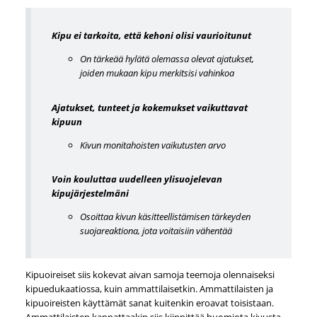
Kipu ei tarkoita, että kehoni olisi vaurioitunut
On tärkeää hylätä olemassa olevat ajatukset,
joiden mukaan kipu merkitsisi vahinkoa
Ajatukset, tunteet ja kokemukset vaikuttavat
kipuun
Kivun monitahoisten vaikutusten arvo
Voin kouluttaa uudelleen ylisuojelevan
kipujärjestelmäni
Osoittaa kivun käsitteellistämisen tärkeyden
suojareaktiona, jota voitaisiin vähentää
Kipuoireiset siis kokevat aivan samoja teemoja olennaiseksi
kipuedukaatiossa, kuin ammattilaisetkin. Ammattilaisten ja
kipuoireisten käyttämät sanat kuitenkin eroavat toisistaan.
Ammattilaisten kannattaakin siis kiinnittää huomiota kivusta