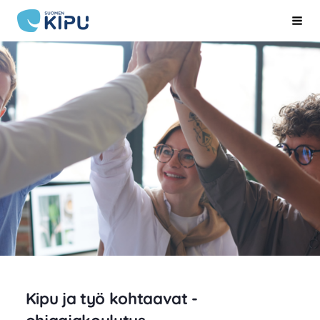
Siirry
Suomen Kipu ry
Hak
sivun
sisältöön
Kipu ja työ kohtaavat -