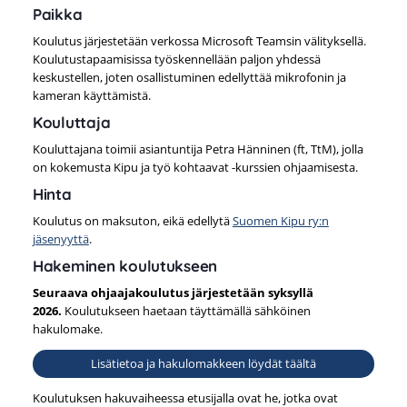
Paikka
Koulutus järjestetään verkossa Microsoft Teamsin välityksellä.
Koulutustapaamisissa työskennellään paljon yhdessä
keskustellen, joten osallistuminen edellyttää mikrofonin ja
kameran käyttämistä.
Kouluttaja
Kouluttajana toimii asiantuntija Petra Hänninen (ft, TtM), jolla
on kokemusta Kipu ja työ kohtaavat -kurssien ohjaamisesta.
Hinta
Koulutus on maksuton, eikä edellytä
Suomen Kipu ry:n
jäsenyyttä
.
Hakeminen koulutukseen
Seuraava ohjaajakoulutus järjestetään syksyllä
2026.
Koulutukseen haetaan täyttämällä sähköinen
hakulomake.
Lisätietoa ja hakulomakkeen löydät täältä
Koulutuksen hakuvaiheessa etusijalla ovat he, jotka ovat