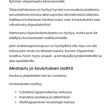
Ryhmän ohjaamisesta kiinnostuneille.
Ohjaustehtävässä on hyötyä hyvistä vuorovaikutustaidoista,
perustiedosta kivusta sekä sujuvista tietoteknisistä taidoista.
Kaikkea ei kuitenkaan tarvitse osata, vaan koulutuksesta saat
vahvistusta ohjaustaitoihisi!
Aiemmasta ohjauskokemuksesta on hyötyä, mutta se ei ole
edellytys koulutukseen osallistumiselle.
Jokin kosketuspinta kipuun on hyödyllistä olla. Kipu voi olla
tuttua joko oman tai läheisen kautta. Kurssin ohjaaminen
soveltuu hyvin myös sosiaali - ja terveysalla työskenteleville tai
alaa opiskeleville.
Aikataulu ja koulutuksen sisältö
Koulutus järjestetään kerran vuodessa.
Koulutukseen sisältyy:
5 yhteistä tapaamiskertaa verkossa
Itsenäistä opiskelua ja välitehtäviä
Yksilötapaaminen kouluttajan kanssa