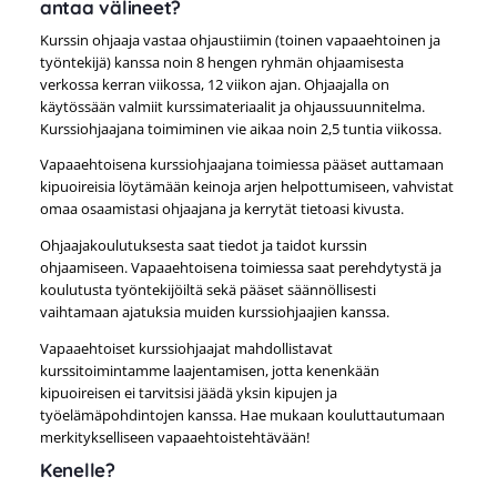
antaa välineet?
Kurssin ohjaaja vastaa ohjaustiimin (toinen vapaaehtoinen ja
työntekijä) kanssa noin 8 hengen ryhmän ohjaamisesta
verkossa kerran viikossa, 12 viikon ajan. Ohjaajalla on
käytössään valmiit kurssimateriaalit ja ohjaussuunnitelma.
Kurssiohjaajana toimiminen vie aikaa noin 2,5 tuntia viikossa.
Vapaaehtoisena kurssiohjaajana toimiessa pääset auttamaan
kipuoireisia löytämään keinoja arjen helpottumiseen, vahvistat
omaa osaamistasi ohjaajana ja kerrytät tietoasi kivusta.
Ohjaajakoulutuksesta saat tiedot ja taidot kurssin
ohjaamiseen. Vapaaehtoisena toimiessa saat perehdytystä ja
koulutusta työntekijöiltä sekä pääset säännöllisesti
vaihtamaan ajatuksia muiden kurssiohjaajien kanssa.
Vapaaehtoiset kurssiohjaajat mahdollistavat
kurssitoimintamme laajentamisen, jotta kenenkään
kipuoireisen ei tarvitsisi jäädä yksin kipujen ja
työelämäpohdintojen kanssa. Hae mukaan kouluttautumaan
merkitykselliseen vapaaehtoistehtävään!
Kenelle?