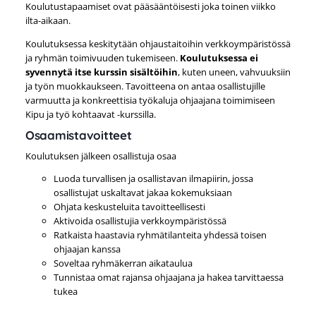
Koulutustapaamiset ovat pääsääntöisesti joka toinen viikko
ilta-aikaan.
Koulutuksessa keskitytään ohjaustaitoihin verkkoympäristössä
ja ryhmän toimivuuden tukemiseen.
Koulutuksessa ei
syvennytä itse kurssin sisältöihin
, kuten uneen, vahvuuksiin
ja työn muokkaukseen. Tavoitteena on antaa osallistujille
varmuutta ja konkreettisia työkaluja ohjaajana toimimiseen
Kipu ja työ kohtaavat -kurssilla.
Osaamistavoitteet
Koulutuksen jälkeen osallistuja osaa
Luoda turvallisen ja osallistavan ilmapiirin, jossa
osallistujat uskaltavat jakaa kokemuksiaan
Ohjata keskusteluita tavoitteellisesti
Aktivoida osallistujia verkkoympäristössä
Ratkaista haastavia ryhmätilanteita yhdessä toisen
ohjaajan kanssa
Soveltaa ryhmäkerran aikataulua
Tunnistaa omat rajansa ohjaajana ja hakea tarvittaessa
tukea