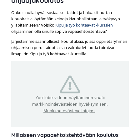
ohjaajakoulutus
Onko sinulla hyvät sosiaaliset taidot ja haluaisit auttaa
kipuoireisia löytämään keinoja kivunhallintaan ja työkyvyn
ylläpitämiseen? Voisiko
Kipu ja työ kohtaavat -kurssien
ohjaaminen olla sinulle sopiva vapaaehtoistehtävä?
Järjestämme säännöllisesti koulutuksia, joissa oppii etäryhmän
ohjaamisen perustaidot ja saa valmiudet luoda toimivan
ilmapiirin Kipu ja työ kohtaavat -kurssilla.
YouTube-videon näyttäminen vaatii
markkinointievästeiden hyväksymisen.
Muokkaa evästevalintojasi
.
Millaiseen vapaaehtoistehtävään koulutus