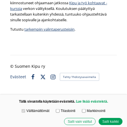
kiinnostuneet ohjaamaan jatkossa
Kipu ja työ kohtaavat -
kurssia
verkon välityksellä. Koulutuksen päätyttyä
tarkastellaan kuitenkin yhdessä, tuntuuko ohjaustehtävä
sinulle sopivalle ja ajankohtaiselle.
Tutustu
tarkempiin valintaperusteisiin
.
©
Suomen Kipu ry
Evästeet
Tehty Yhdistysavaimella
Facebook
X
Instagram
Tällä sivustolla käytetään evästeitä.
Lue lisää evästeistä.
Valitse käytettävät evästeet
Välttämättömät
Tilastointi
Markkinointi
Salli vain valitut
Salli kaikki