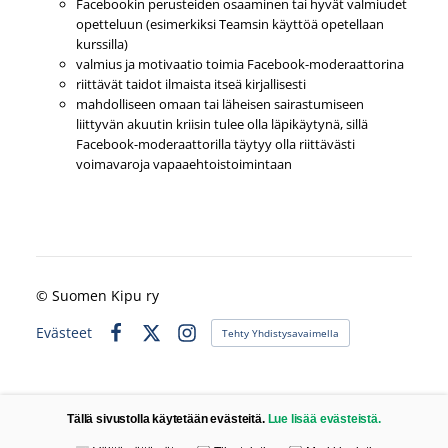
Facebookin perusteiden osaaminen tai hyvät valmiudet
opetteluun (esimerkiksi Teamsin käyttöä opetellaan
kurssilla)
valmius ja motivaatio toimia Facebook-moderaattorina
riittävät taidot ilmaista itseä kirjallisesti
mahdolliseen omaan tai läheisen sairastumiseen
liittyvän akuutin kriisin tulee olla läpikäytynä, sillä
Facebook-moderaattorilla täytyy olla riittävästi
voimavaroja vapaaehtoistoimintaan
©
Suomen Kipu ry
Evästeet
Tehty Yhdistysavaimella
Facebook
X
Instagram
Tällä sivustolla käytetään evästeitä.
Lue lisää evästeistä.
Valitse käytettävät evästeet