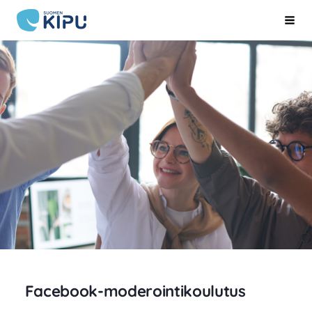
Siirry
Suomen Kipu ry
Hak
sivun
sisältöön
Facebook-moderointikoulutus