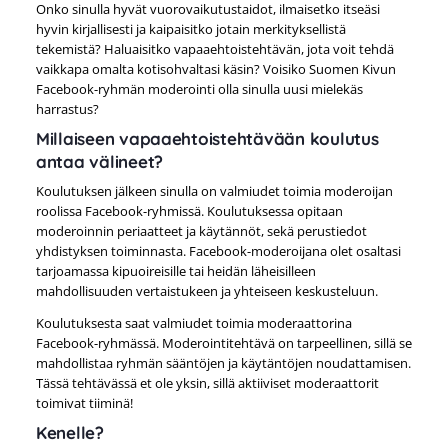
Onko sinulla hyvät vuorovaikutustaidot, ilmaisetko itseäsi
hyvin kirjallisesti ja kaipaisitko jotain merkityksellistä
tekemistä? Haluaisitko vapaaehtoistehtävän, jota voit tehdä
vaikkapa omalta kotisohvaltasi käsin? Voisiko Suomen Kivun
Facebook-ryhmän moderointi olla sinulla uusi mielekäs
harrastus?
Millaiseen vapaaehtoistehtävään koulutus
antaa välineet?
Koulutuksen jälkeen sinulla on valmiudet toimia moderoijan
roolissa Facebook-ryhmissä. Koulutuksessa opitaan
moderoinnin periaatteet ja käytännöt, sekä perustiedot
yhdistyksen toiminnasta. Facebook-moderoijana olet osaltasi
tarjoamassa kipuoireisille tai heidän läheisilleen
mahdollisuuden vertaistukeen ja yhteiseen keskusteluun.
Koulutuksesta saat valmiudet toimia moderaattorina
Facebook-ryhmässä. Moderointitehtävä on tarpeellinen, sillä se
mahdollistaa ryhmän sääntöjen ja käytäntöjen noudattamisen.
Tässä tehtävässä et ole yksin, sillä aktiiviset moderaattorit
toimivat tiiminä!
Kenelle?