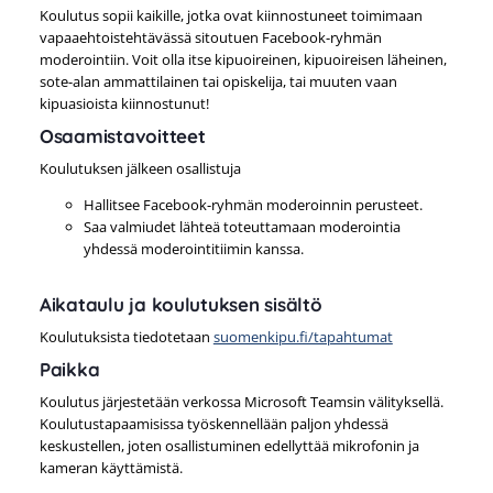
Koulutus sopii kaikille, jotka ovat kiinnostuneet toimimaan
vapaaehtoistehtävässä sitoutuen Facebook-ryhmän
moderointiin. Voit olla itse kipuoireinen, kipuoireisen läheinen,
sote-alan ammattilainen tai opiskelija, tai muuten vaan
kipuasioista kiinnostunut!
Osaamistavoitteet
Koulutuksen jälkeen osallistuja
Hallitsee Facebook-ryhmän moderoinnin perusteet.
Saa valmiudet lähteä toteuttamaan moderointia
yhdessä moderointitiimin kanssa.
Aikataulu ja koulutuksen sisältö
Koulutuksista tiedotetaan
suomenkipu.fi/tapahtumat
Paikka
Koulutus järjestetään verkossa Microsoft Teamsin välityksellä.
Koulutustapaamisissa työskennellään paljon yhdessä
keskustellen, joten osallistuminen edellyttää mikrofonin ja
kameran käyttämistä.