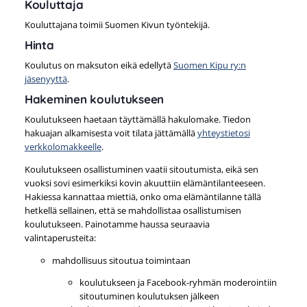
Kouluttaja
Kouluttajana toimii Suomen Kivun työntekijä.
Hinta
Koulutus on maksuton eikä edellytä
Suomen Kipu ry:n
jäsenyyttä
.
Hakeminen koulutukseen
Koulutukseen haetaan täyttämällä hakulomake. Tiedon
hakuajan alkamisesta voit tilata jättämällä
yhteystietosi
verkkolomakkeelle
.
Koulutukseen osallistuminen vaatii sitoutumista, eikä sen
vuoksi sovi esimerkiksi kovin akuuttiin elämäntilanteeseen.
Hakiessa kannattaa miettiä, onko oma elämäntilanne tällä
hetkellä sellainen, että se mahdollistaa osallistumisen
koulutukseen. Painotamme haussa seuraavia
valintaperusteita:
mahdollisuus sitoutua toimintaan
koulutukseen ja Facebook-ryhmän moderointiin
sitoutuminen koulutuksen jälkeen