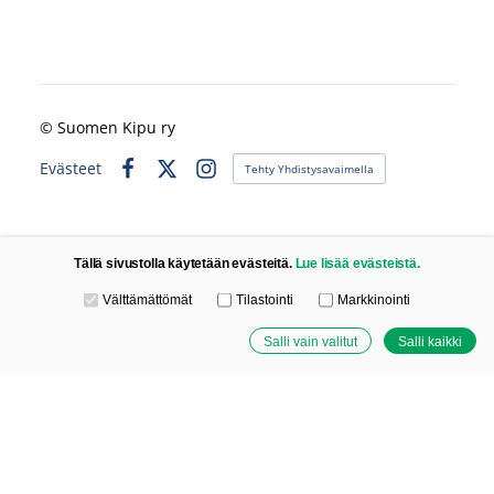
©
Suomen Kipu ry
Evästeet
Tehty Yhdistysavaimella
Facebook
X
Instagram
Tällä sivustolla käytetään evästeitä.
Lue lisää evästeistä.
Valitse käytettävät evästeet
Välttämättömät
Tilastointi
Markkinointi
Salli vain valitut
Salli kaikki