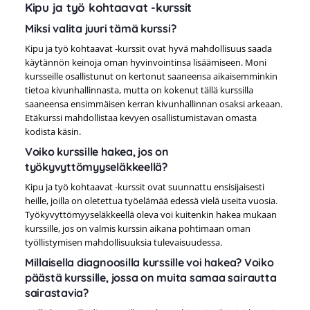
Kipu ja työ kohtaavat -kurssit
Miksi valita juuri tämä kurssi?
Kipu ja työ kohtaavat -kurssit ovat hyvä mahdollisuus saada
käytännön keinoja oman hyvinvointinsa lisäämiseen. Moni
kursseille osallistunut on kertonut saaneensa aikaisemminkin
tietoa kivunhallinnasta, mutta on kokenut tällä kurssilla
saaneensa ensimmäisen kerran kivunhallinnan osaksi arkeaan.
Etäkurssi mahdollistaa kevyen osallistumistavan omasta
kodista käsin.
Voiko kurssille hakea, jos on
työkyvyttömyyseläkkeellä?
Kipu ja työ kohtaavat -kurssit ovat suunnattu ensisijaisesti
heille, joilla on oletettua työelämää edessä vielä useita vuosia.
Työkyvyttömyyseläkkeellä oleva voi kuitenkin hakea mukaan
kurssille, jos on valmis kurssin aikana pohtimaan oman
työllistymisen mahdollisuuksia tulevaisuudessa.
Millaisella diagnoosilla kurssille voi hakea? Voiko
päästä kurssille, jossa on muita samaa sairautta
sairastavia?