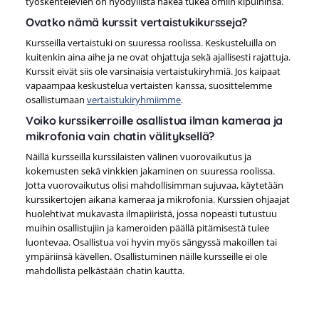
työskentelevien on hyödyllistä hakea tukea omiin kipuihinsa.
Ovatko nämä kurssit vertaistukikursseja?
Kursseilla vertaistuki on suuressa roolissa. Keskusteluilla on
kuitenkin aina aihe ja ne ovat ohjattuja sekä ajallisesti rajattuja.
Kurssit eivät siis ole varsinaisia vertaistukiryhmiä. Jos kaipaat
vapaampaa keskustelua vertaisten kanssa, suosittelemme
osallistumaan
vertaistukiryhmiimme
.
Voiko kurssikerroille osallistua ilman kameraa ja
mikrofonia vain chatin välityksellä?
Näillä kursseilla kurssilaisten välinen vuorovaikutus ja
kokemusten sekä vinkkien jakaminen on suuressa roolissa.
Jotta vuorovaikutus olisi mahdollisimman sujuvaa, käytetään
kurssikertojen aikana kameraa ja mikrofonia. Kurssien ohjaajat
huolehtivat mukavasta ilmapiiristä, jossa nopeasti tutustuu
muihin osallistujiin ja kameroiden päällä pitämisestä tulee
luontevaa. Osallistua voi hyvin myös sängyssä makoillen tai
ympäriinsä kävellen. Osallistuminen näille kursseille ei ole
mahdollista pelkästään chatin kautta.