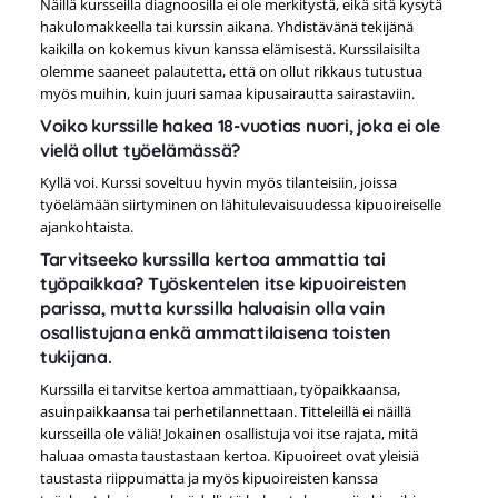
Näillä kursseilla diagnoosilla ei ole merkitystä, eikä sitä kysytä
hakulomakkeella tai kurssin aikana. Yhdistävänä tekijänä
kaikilla on kokemus kivun kanssa elämisestä. Kurssilaisilta
olemme saaneet palautetta, että on ollut rikkaus tutustua
myös muihin, kuin juuri samaa kipusairautta sairastaviin.
Voiko kurssille hakea 18-vuotias nuori, joka ei ole
vielä ollut työelämässä?
Kyllä voi. Kurssi soveltuu hyvin myös tilanteisiin, joissa
työelämään siirtyminen on lähitulevaisuudessa kipuoireiselle
ajankohtaista.
Tarvitseeko kurssilla kertoa ammattia tai
työpaikkaa? Työskentelen itse kipuoireisten
parissa, mutta kurssilla haluaisin olla vain
osallistujana enkä ammattilaisena toisten
tukijana.
Kurssilla ei tarvitse kertoa ammattiaan, työpaikkaansa,
asuinpaikkaansa tai perhetilannettaan. Titteleillä ei näillä
kursseilla ole väliä! Jokainen osallistuja voi itse rajata, mitä
haluaa omasta taustastaan kertoa. Kipuoireet ovat yleisiä
taustasta riippumatta ja myös kipuoireisten kanssa