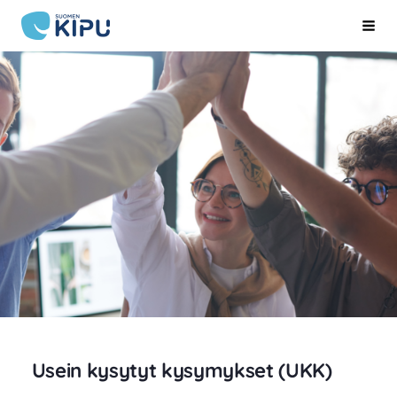
Siirry
Suomen Kipu ry
Hak
sivun
sisältöön
Usein kysytyt kysymykset (UKK)