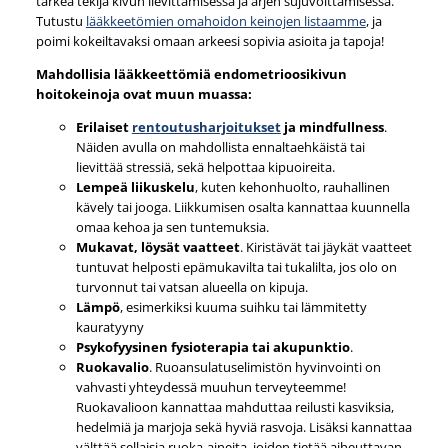
tärkeä tekijä kivun lievittämisessä ja arjen sujuvoittamisessa.
Tutustu
lääkkeetömien omahoidon keinojen listaamme
, ja
poimi kokeiltavaksi omaan arkeesi sopivia asioita ja tapoja!
Mahdollisia lääkkeettömiä endometrioosikivun
hoitokeinoja ovat muun muassa:
Erilaiset
rentoutusharjoitukset
ja mindfullness
.
Näiden avulla on mahdollista ennaltaehkäistä tai
lievittää stressiä, sekä helpottaa kipuoireita.
Lempeä liikuskelu
, kuten kehonhuolto, rauhallinen
kävely tai jooga. Liikkumisen osalta kannattaa kuunnella
omaa kehoa ja sen tuntemuksia.
Mukavat, löysät vaatteet
. Kiristävät tai jäykät vaatteet
tuntuvat helposti epämukavilta tai tukalilta, jos olo on
turvonnut tai vatsan alueella on kipuja.
Lämpö
, esimerkiksi kuuma suihku tai lämmitetty
kauratyyny
Psykofyysinen fysioterapia tai akupunktio
.
Ruokavalio
. Ruoansulatuselimistön hyvinvointi on
vahvasti yhteydessä muuhun terveyteemme!
Ruokavalioon kannattaa mahduttaa reilusti kasviksia,
hedelmiä ja marjoja sekä hyviä rasvoja. Lisäksi kannattaa
välttää sellaisia ruoka-aineita, joiden tietää aiheuttavan