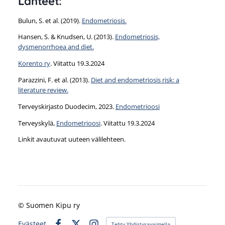
Lähteet:
Bulun, S. et al. (2019).
Endometriosis.
Hansen, S. & Knudsen, U. (2013).
Endometriosis,
dysmenorrhoea and diet.
Korento ry
. Viitattu 19.3.2024
Parazzini, F. et al. (2013).
Diet and endometriosis risk: a
literature review.
Terveyskirjasto Duodecim, 2023.
Endometrioosi
Terveyskylä,
Endometrioosi
. Viitattu 19.3.2024
Linkit avautuvat uuteen välilehteen.
©
Suomen Kipu ry
Evästeet
Tehty Yhdistysavaimella