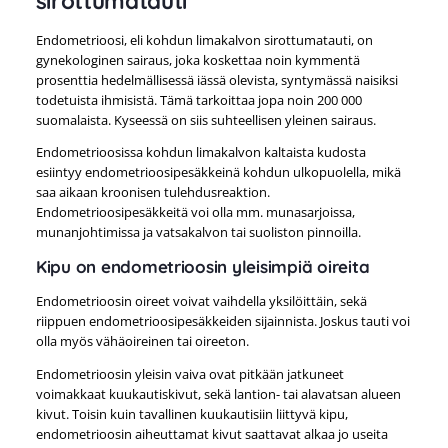
sirottumatauti
Endometrioosi, eli kohdun limakalvon sirottumatauti, on
gynekologinen sairaus, joka koskettaa noin kymmentä
prosenttia hedelmällisessä iässä olevista, syntymässä naisiksi
todetuista ihmisistä. Tämä tarkoittaa jopa noin 200 000
suomalaista. Kyseessä on siis suhteellisen yleinen sairaus.
Endometrioosissa kohdun limakalvon kaltaista kudosta
esiintyy endometrioosipesäkkeinä kohdun ulkopuolella, mikä
saa aikaan kroonisen tulehdusreaktion.
Endometrioosipesäkkeitä voi olla mm. munasarjoissa,
munanjohtimissa ja vatsakalvon tai suoliston pinnoilla.
Kipu on endometrioosin yleisimpiä oireita
Endometrioosin oireet voivat vaihdella yksilöittäin, sekä
riippuen endometrioosipesäkkeiden sijainnista. Joskus tauti voi
olla myös vähäoireinen tai oireeton.
Endometrioosin yleisin vaiva ovat pitkään jatkuneet
voimakkaat kuukautiskivut, sekä lantion- tai alavatsan alueen
kivut. Toisin kuin tavallinen kuukautisiin liittyvä kipu,
endometrioosin aiheuttamat kivut saattavat alkaa jo useita