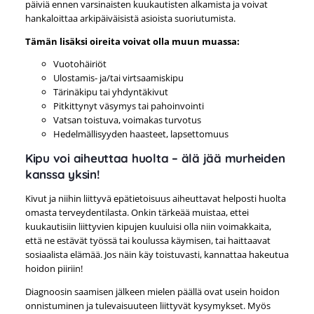
päiviä ennen varsinaisten kuukautisten alkamista ja voivat
hankaloittaa arkipäiväisistä asioista suoriutumista.
Tämän lisäksi oireita voivat olla muun muassa:
Vuotohäiriöt
Ulostamis- ja/tai virtsaamiskipu
Tärinäkipu tai yhdyntäkivut
Pitkittynyt väsymys tai pahoinvointi
Vatsan toistuva, voimakas turvotus
Hedelmällisyyden haasteet, lapsettomuus
Kipu voi aiheuttaa huolta – älä jää murheiden
kanssa yksin!
Kivut ja niihin liittyvä epätietoisuus aiheuttavat helposti huolta
omasta terveydentilasta. Onkin tärkeää muistaa, ettei
kuukautisiin liittyvien kipujen kuuluisi olla niin voimakkaita,
että ne estävät työssä tai koulussa käymisen, tai haittaavat
sosiaalista elämää. Jos näin käy toistuvasti, kannattaa hakeutua
hoidon piiriin!
Diagnoosin saamisen jälkeen mielen päällä ovat usein hoidon
onnistuminen ja tulevaisuuteen liittyvät kysymykset. Myös