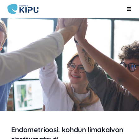
Siirry
Suomen Kipu ry
Hak
sivun
sisältöön
Endometrioosi: kohdun limakalvon