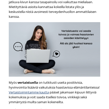
jatkuva kivun kanssa tasapainoilu voi vaikuttaa mielialaan.
Mietityttäviä asioita kannattaa kokeilla listata ylös ja
keskustella niistä avoimesti terveydenhuollon ammattilaisen
kanssa.
Myös
vertaistuella
on tutkitusti useita positiivisia,
hyvinvointia lisääviä vaikutuksia haastavissa elämäntilanteissa!
Vertaistoimintamme kautta
pääset jakamaan kipuun liittyviä
kokemuksia ja voit saada itsellesi toivoa, vinkkejä sekä
ymmärrystä muilta saman kokeneilta.