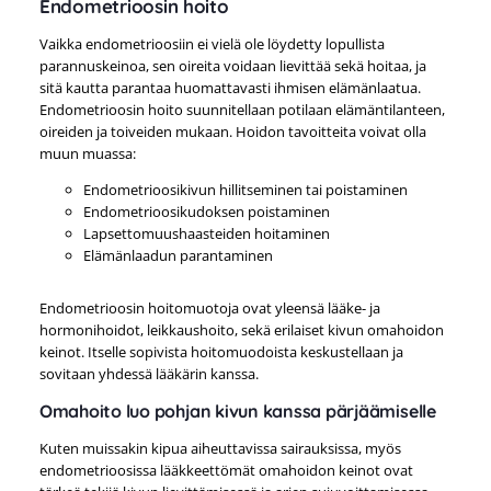
Endometrioosin hoito
Vaikka endometrioosiin ei vielä ole löydetty lopullista
parannuskeinoa, sen oireita voidaan lievittää sekä hoitaa, ja
sitä kautta parantaa huomattavasti ihmisen elämänlaatua.
Endometrioosin hoito suunnitellaan potilaan elämäntilanteen,
oireiden ja toiveiden mukaan. Hoidon tavoitteita voivat olla
muun muassa:
Endometrioosikivun hillitseminen tai poistaminen
Endometrioosikudoksen poistaminen
Lapsettomuushaasteiden hoitaminen
Elämänlaadun parantaminen
Endometrioosin hoitomuotoja ovat yleensä lääke- ja
hormonihoidot, leikkaushoito, sekä erilaiset kivun omahoidon
keinot. Itselle sopivista hoitomuodoista keskustellaan ja
sovitaan yhdessä lääkärin kanssa.
Omahoito luo pohjan kivun kanssa pärjäämiselle
Kuten muissakin kipua aiheuttavissa sairauksissa, myös
endometrioosissa lääkkeettömät omahoidon keinot ovat