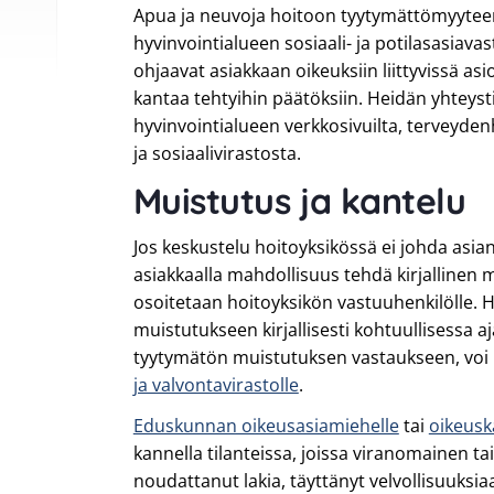
Apua ja neuvoja hoitoon tyytymättömyyte
hyvinvointialueen sosiaali- ja potilasasiava
ohjaavat asiakkaan oikeuksiin liittyvissä asi
kantaa tehtyihin päätöksiin. Heidän yhteyst
hyvinvointialueen verkkosivuilta, terveyden
ja sosiaalivirastosta.
Muistutus ja kantelu
Jos keskustelu hoitoyksikössä ei johda asia
asiakkaalla mahdollisuus tehdä kirjallinen 
osoitetaan hoitoyksikön vastuuhenkilölle. H
muistutukseen kirjallisesti kohtuullisessa aj
tyytymätön muistutuksen vastaukseen, voi
ja valvontavirastolle
.
Eduskunnan oikeusasiamiehelle
tai
oikeuska
kannella tilanteissa, joissa viranomainen tai
noudattanut lakia, täyttänyt velvollisuuksi