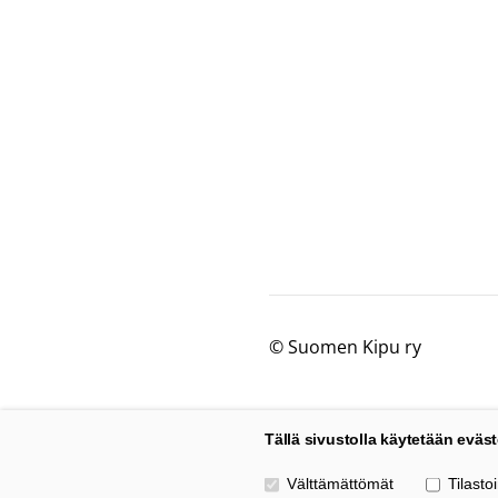
©
Suomen Kipu ry
Tällä sivustolla käytetään eväst
Valitse käytettävät evästeet
Välttämättömät
Tilastoi