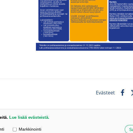
Evästeet
Faceb
X
eitä.
Lue lisää evästeistä.
nti
Markkinointi
Sa