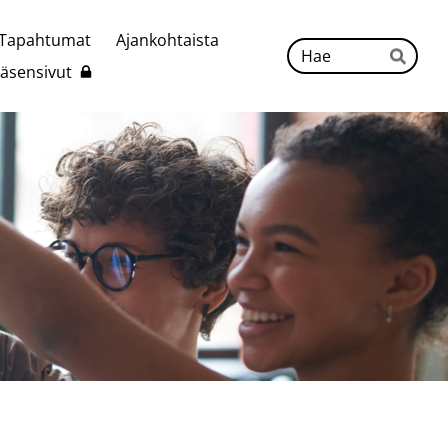
Tapahtumat
Ajankohtaista
Hak
Jäsensivut
Hae