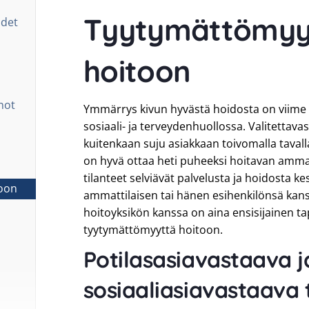
Tyytymättömyy
udet
hoitoon
not
Ymmärrys kivun hyvästä hoidosta on viime 
sosiaali- ja terveydenhuollossa. Valitettavas
kuitenkaan suju asiakkaan toivomalla taval
on hyvä ottaa heti puheeksi hoitavan amma
tilanteet selviävät palvelusta ja hoidosta k
oon
ammattilaisen tai hänen esihenkilönsä kans
hoitoyksikön kanssa on aina ensisijainen t
tyytymättömyyttä hoitoon.
Potilasasiavastaava j
sosiaaliasiavastaava