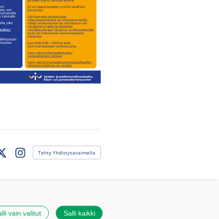
Tehty Yhdistysavaimella
ook
Instagram
lli vain valitut
Salli kaikki