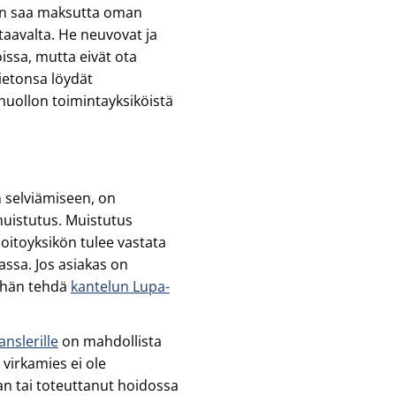
en saa maksutta oman
staavalta. He neuvovat ja
oissa, mutta eivät ota
ietonsa löydät
huollon toimintayksiköistä
n selviämiseen, on
muistutus. Muistutus
oitoyksikön tulee vastata
assa. Jos asiakas on
 hän tehdä
kantelun Lupa-
nslerille
on mahdollista
 virkamies ei ole
aan tai toteuttanut hoidossa