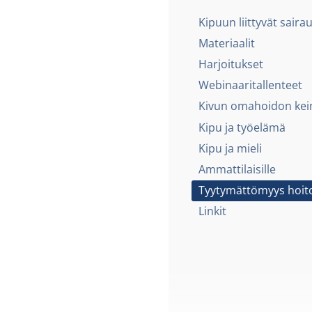
Kipuun liittyvät saira
Materiaalit
Harjoitukset
Webinaaritallenteet
Kivun omahoidon kei
Kipu ja työelämä
Kipu ja mieli
Ammattilaisille
Tyytymättömyys hoit
Linkit