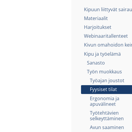
Kipuun liittyvät saira
Materiaalit
Harjoitukset
Webinaaritallenteet
Kivun omahoidon kei
Kipu ja työelämä
Sanasto
Työn muokkaus
Työajan joustot
Fyysiset tilat
Ergonomia ja
apuvälineet
Työtehtävien
selkeyttäminen
Avun saaminen