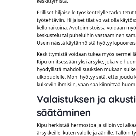
keskittymistä.
Erilliset hiljaiselle työskentelylle tarkoitetu
työtehtäviin. Hiljaiset tilat voivat olla käytös
kellonaikoina. Avotoimistoissa voidaan myös 
keskustelu tai puheluihin vastaaminen samass
Usein näistä käytännöistä hyötyy kipuoireis
Keskittymistä voidaan tukea myös sermeillä 
Kipu on itsessään yksi ärsyke, joka vie huomi
hyödyllistä mahdollisuuksien mukaan sulke
ulkopuolelle. Moni hyötyy siitä, ettei joud
kulkeviin ihmisiin, vaan saa kiinnittää huo
Valaistuksen ja akust
säätäminen
Kipu herkistää hermostoa ja silloin voi alkaa
ärsykkeille, kuten valolle ja äänille. Tällöin