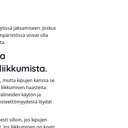
a työssä jaksamiseen. Joskus
päristössä voivat olla
ta.
aa
liikkumista.
, mutta kipujen kanssa se
n liikkumisen haasteita.
välineiden käytön ja
 esteettömyydestä löydät
sti silloin, jos kipujen
t. Jos liikkuminen on kovin