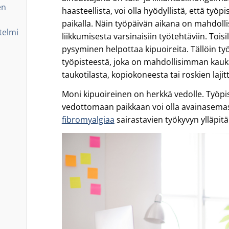
en
haasteellista, voi olla hyödyllistä, että työpi
paikalla. Näin työpäivän aikana on mahdoll
telmi
liikkumisesta varsinaisiin työtehtäviin. Toisil
pysyminen helpottaa kipuoireita. Tällöin työ
työpisteestä, joka on mahdollisimman kauk
taukotilasta, kopiokoneesta tai roskien lajit
Moni kipuoireinen on herkkä vedolle. Työpi
vedottomaan paikkaan voi olla avainasemas
fibromyalgiaa
sairastavien työkyvyn ylläpit