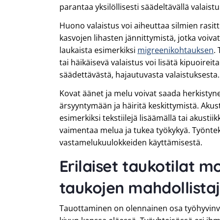
parantaa yksilöllisesti säädeltävällä valaistuk
Huono valaistus voi aiheuttaa silmien rasit
kasvojen lihasten jännittymistä, jotka voivat
laukaista esimerkiksi
migreenikohtauksen
.
tai häikäisevä valaistus voi lisätä kipuoirei
säädettävästä, hajautuvasta valaistuksesta.
Kovat äänet ja melu voivat saada herkisty
ärsyyntymään ja häiritä keskittymistä. Aku
esimerkiksi tekstiilejä lisäämällä tai akustii
vaimentaa melua ja tukea työkykyä. Työntek
vastamelukuulokkeiden käyttämisestä.
Erilaiset taukotilat m
taukojen mahdollista
Tauottaminen on olennainen osa työhyvinvoi