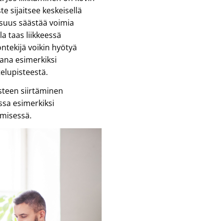
ste sijaitsee keskeisellä
isuus säästää voimia
la taas liikkeessä
ntekijä voikin hyötyä
ana esimerkiksi
telupisteestä.
steen siirtäminen
sa esimerkiksi
ämisessä.