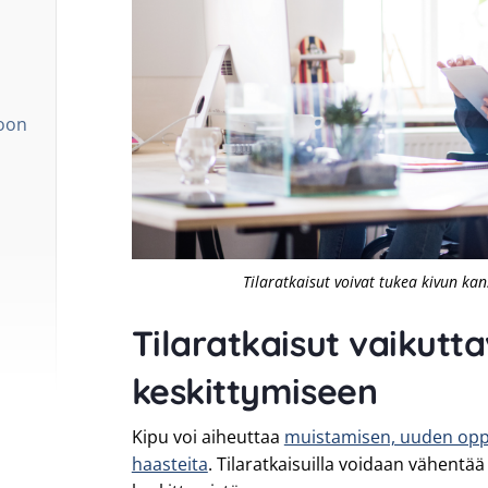
oon
Tilaratkaisut voivat tukea kivun kan
Tilaratkaisut vaikutt
keskittymiseen
Kipu voi aiheuttaa
muistamisen, uuden oppi
haasteita
. Tilaratkaisuilla voidaan vähentää