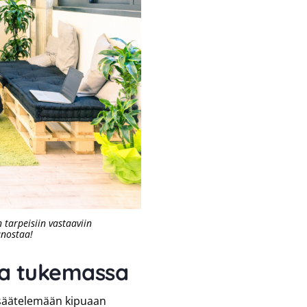
n tarpeisiin vastaaviin
anostaa!
ia tukemassa
 säätelemään kipuaan