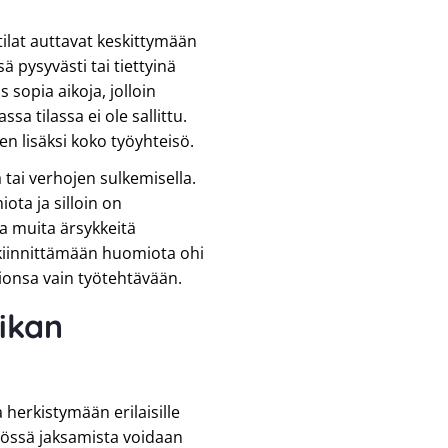
t tilat auttavat keskittymään
sä pysyvästi tai tiettyinä
sopia aikoja, jolloin
a tilassa ei ole sallittu.
en lisäksi koko työyhteisö.
tai verhojen sulkemisella.
ota ja silloin on
a muita ärsykkeitä
u kiinnittämään huomiota ohi
mionsa vain työtehtävään.
iikan
 herkistymään erilaisille
 työssä jaksamista voidaan