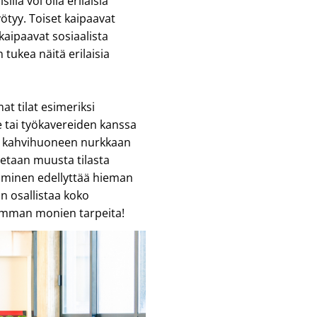
llä voi olla erilaisia
yötyy. Toiset kaipaavat
kaipaavat sosiaalista
 tukea näitä erilaisia
t tilat esimeriksi
e tai työkavereiden kanssa
as kahvihuoneen nurkkaan
tetaan muusta tilasta
aaminen edellyttää hieman
n osallistaa koko
isimman monien tarpeita!