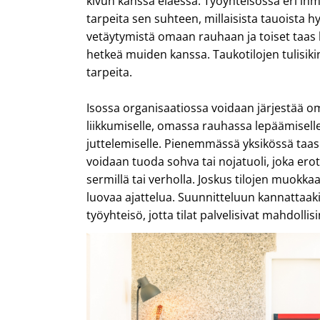
kivun kanssa eläessä. Työyhteisössä eri ihmisi
tarpeita sen suhteen, millaisista tauoista h
vetäytymistä omaan rauhaan ja toiset taas 
hetkeä muiden kanssa. Taukotilojen tulisikin
tarpeita.
Isossa organisaatiossa voidaan järjestää oma
liikkumiselle, omassa rauhassa lepäämisell
juttelemiselle. Pienemmässä yksikössä ta
voidaan tuoda sohva tai nojatuoli, joka ero
sermillä tai verholla. Joskus tilojen muokk
luovaa ajattelua. Suunnitteluun kannattaaki
työyhteisö, jotta tilat palvelisivat mahdoll