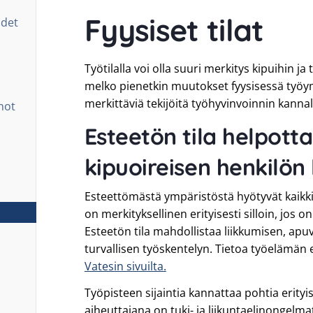
Fyysiset tilat
udet
Työtilalla voi olla suuri merkitys kipuihin j
melko pienetkin muutokset fyysisessä työym
merkittäviä tekijöitä työhyvinvoinnin kannal
not
Esteetön tila helpott
kipuoireisen henkilön 
Esteettömästä ympäristöstä hyötyvät kaikki
on merkityksellinen erityisesti silloin, jos o
Esteetön tila mahdollistaa liikkumisen, apu
turvallisen työskentelyn. Tietoa työelämän
Vatesin sivuilta.
Työpisteen sijaintia kannattaa pohtia erityise
aiheuttajana on tuki- ja liikuntaelinongelma