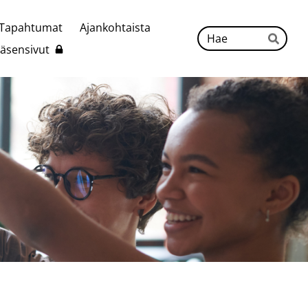
Tapahtumat
Ajankohtaista
Hak
Jäsensivut
Hae