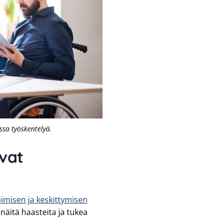
ssa työskentelyä.
avat
misen ja keskittymisen
 näitä haasteita ja tukea