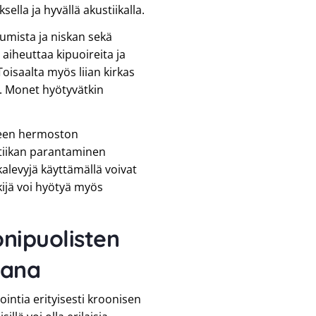
sella ja hyvällä akustiikalla.
tumista ja niskan sekä
 aiheuttaa kipuoireita ja
 Toisaalta myös liian kirkas
ta. Monet hyötyvätkin
neen hermoston
stiikan parantaminen
kkalevyjä käyttämällä voivat
ijä voi hyötyä myös
onipuolisten
jana
ntia erityisesti kroonisen