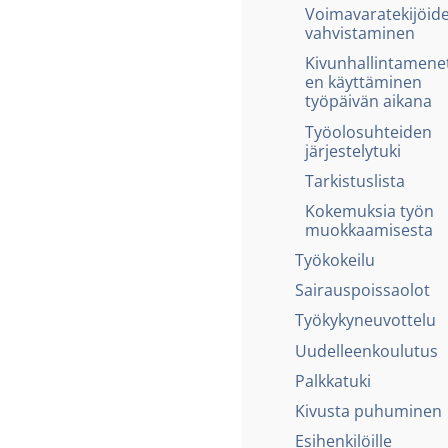
Voimavaratekijöid
vahvistaminen
Kivunhallintamene
en käyttäminen
työpäivän aikana
Työolosuhteiden
järjestelytuki
Tarkistuslista
Kokemuksia työn
muokkaamisesta
Työkokeilu
Sairauspoissaolot
Työkykyneuvottelu
Uudelleenkoulutus
Palkkatuki
Kivusta puhuminen
Esihenkilöille