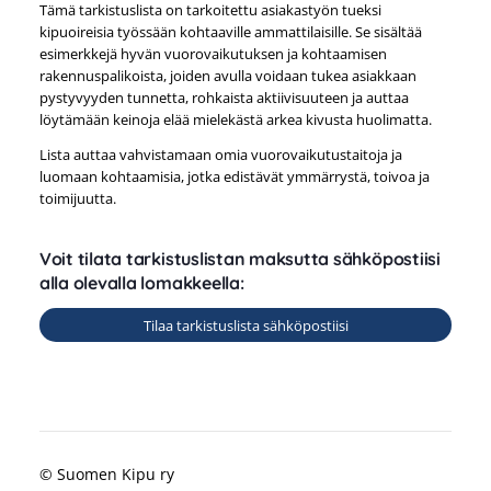
Tämä tarkistuslista on tarkoitettu asiakastyön tueksi
kipuoireisia työssään kohtaaville ammattilaisille. Se sisältää
esimerkkejä hyvän vuorovaikutuksen ja kohtaamisen
rakennuspalikoista, joiden avulla voidaan tukea asiakkaan
pystyvyyden tunnetta, rohkaista aktiivisuuteen ja auttaa
löytämään keinoja elää mielekästä arkea kivusta huolimatta.
Lista auttaa vahvistamaan omia vuorovaikutustaitoja ja
luomaan kohtaamisia, jotka edistävät ymmärrystä, toivoa ja
toimijuutta.
Voit tilata tarkistuslistan maksutta sähköpostiisi
alla olevalla lomakkeella:
Tilaa tarkistuslista sähköpostiisi
©
Suomen Kipu ry