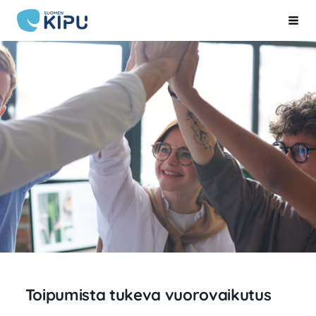
Siirry
Suomen Kipu ry
Hak
sivun
sisältöön
Toipumista tukeva vuorovaikutus