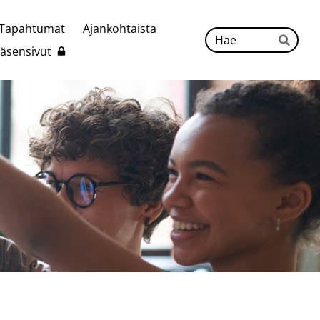
Tapahtumat
Ajankohtaista
Hak
Jäsensivut
Hae