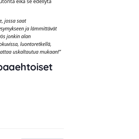
tonta eikä se edellytä
, jossa saat
ysymykseen ja lämmittävät
ös jonkin alan
kuvissa, luontoretkellä,
nattaa uskaltautua mukaan!”
aaehtoiset