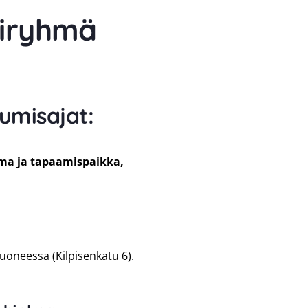
kiryhmä
umisajat:
ma ja tapaamispaikka,
oneessa (Kilpisenkatu 6).