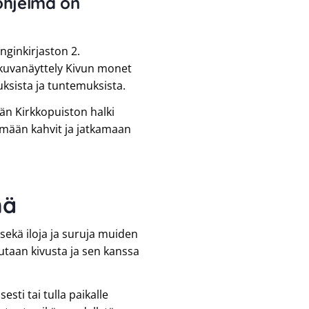
hjelma on
nginkirjaston 2.
okuvanäyttely Kivun monet
uksista ja tuntemuksista.
än Kirkkopuiston halki
mään kahvit ja jatkamaan
mä
sekä iloja ja suruja muiden
taan kivusta ja sen kanssa
sti tai tulla paikalle