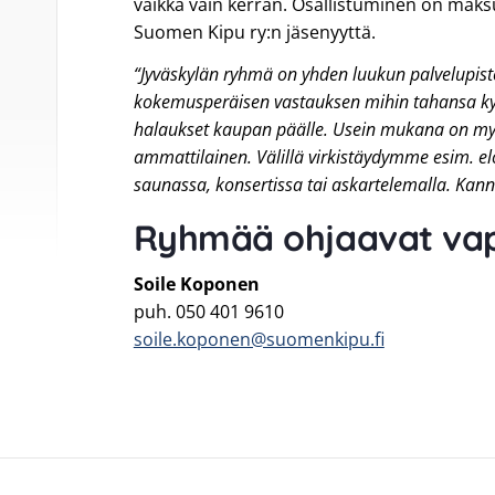
vaikka vain kerran. Osallistuminen on maksu
Suomen Kipu ry:n jäsenyyttä.
“Jyväskylän ryhmä on yhden luukun palvelupiste
kokemusperäisen vastauksen mihin tahansa k
halaukset kaupan päälle. Usein mukana on my
ammattilainen. Välillä virkistäydymme esim. elo
saunassa, konsertissa tai askartelemalla. Kan
Ryhmää ohjaavat vap
Soile Koponen
puh. 050 401 9610
soile.koponen@suomenkipu.fi