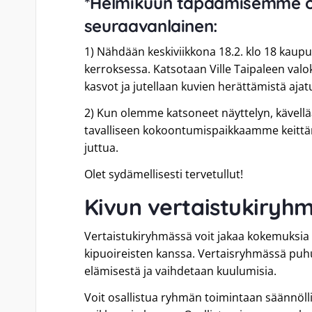
*Helmikuun tapaamisemme o
seuraavanlainen:
1) Nähdään keskiviikkona 18.2. klo 18 kaupu
kerroksessa. Katsotaan Ville Taipaleen val
kasvot ja jutellaan kuvien herättämistä ajat
2) Kun olemme katsoneet näyttelyn, kävellä
tavalliseen kokoontumispaikkaamme keittä
juttua.
Olet sydämellisesti tervetullut!
Kivun vertaistukiryh
Vertaistukiryhmässä voit jakaa kokemuksia 
kipuoireisten kanssa. Vertaisryhmässä puhu
elämisestä ja vaihdetaan kuulumisia.
Voit osallistua ryhmän toimintaan säännöllise