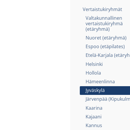
Vertaistukiryhmät
Valtakunnallinen
vertaistukiryhmä
(etäryhmä)
Nuoret (etäryhmä)
Espoo (etäpilates)
Etelä-Karjala (etäry
Helsinki
Hollola
Hämeenlinna
Jyväskylä
Järvenpää (Kipukulm
Kaarina
Kajaani
Kannus