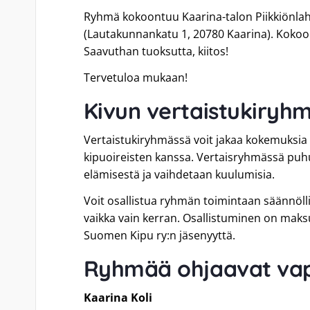
Ryhmä kokoontuu Kaarina-talon Piikkiönlaht
(Lautakunnankatu 1, 20780 Kaarina). Kokoo
Saavuthan tuoksutta, kiitos!
Tervetuloa mukaan!
Kivun vertaistukiryh
Vertaistukiryhmässä voit jakaa kokemuksia 
kipuoireisten kanssa. Vertaisryhmässä puhu
elämisestä ja vaihdetaan kuulumisia.
Voit osallistua ryhmän toimintaan säännöllise
vaikka vain kerran. Osallistuminen on maksu
Suomen Kipu ry:n jäsenyyttä.
Ryhmää ohjaavat vap
Kaarina Koli