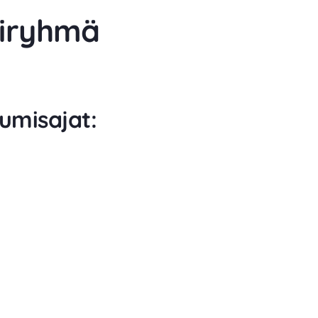
kiryhmä
umisajat: