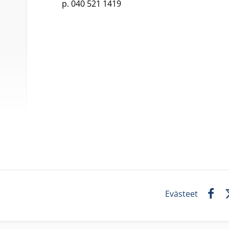
p. 040 521 1419
Evästeet
Faceb
X