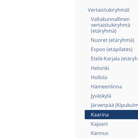
Vertaistukiryhmät
Valtakunnallinen
vertaistukiryhmä
(etäryhmä)
Nuoret (etäryhmä)
Espoo (etäpilates)
Etelä-Karjala (etäry
Helsinki
Hollola
Hämeenlinna
Jyväskylä
Järvenpää (Kipukulm
Kaarina
Kajaani
Kannus