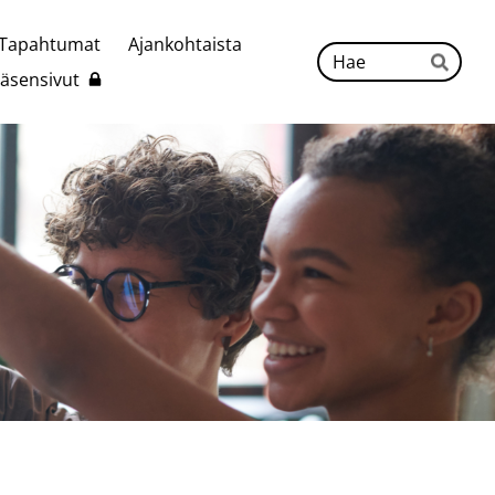
Tapahtumat
Ajankohtaista
Hak
Jäsensivut
Hae