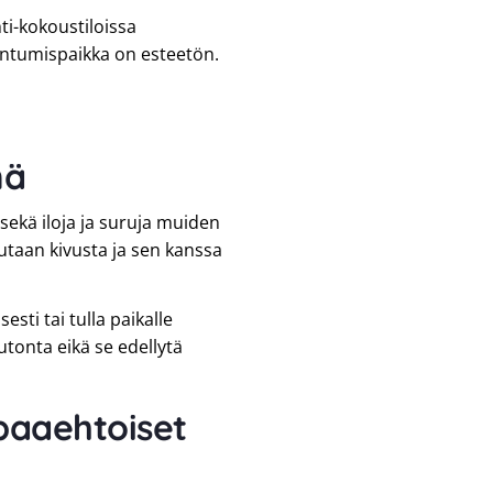
i-kokoustiloissa
ntumispaikka on esteetön.
mä
sekä iloja ja suruja muiden
taan kivusta ja sen kanssa
sti tai tulla paikalle
tonta eikä se edellytä
aaehtoiset