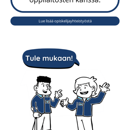
Lue lisää opiskelijayhteistyöstä