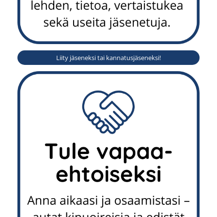
Liity jäseneksi tai kannatusjäseneksi!