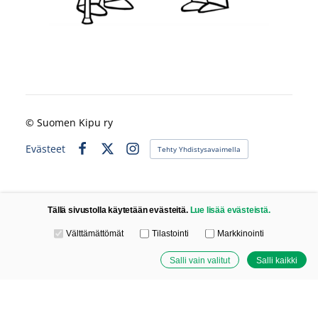
©
Suomen Kipu ry
Evästeet
Tehty Yhdistysavaimella
Facebook
X
Instagram
Tällä sivustolla käytetään evästeitä.
Lue lisää evästeistä.
Valitse käytettävät evästeet
Välttämättömät
Tilastointi
Markkinointi
Salli vain valitut
Salli kaikki