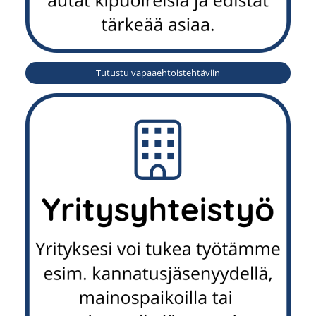
Tutustu vapaaehtoistehtäviin