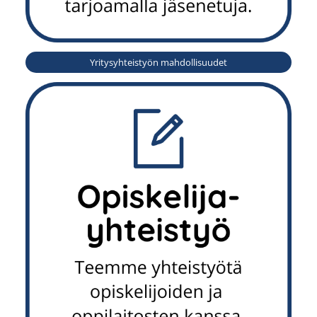
Yritysyhteistyön mahdollisuudet