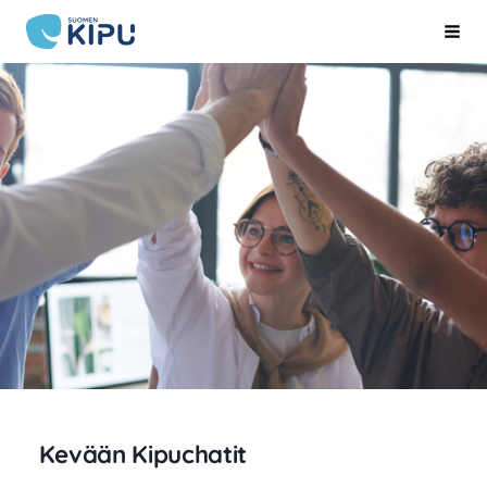
Siirry
Suomen Kipu ry
Hak
sivun
sisältöön
Kevään Kipuchatit