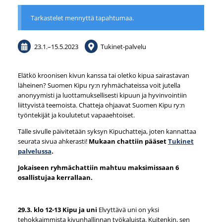
Tarkastelet mennyttä tapahtumaa.
23.1.
–
15.5.2023
Tukinet-palvelu
Elätkö kroonisen kivun kanssa tai oletko kipua sairastavan
läheinen? Suomen Kipu ry:n ryhmächateissa voit jutella
anonyymisti ja luottamuksellisesti kipuun ja hyvinvointiin
liittyvistä teemoista. Chatteja ohjaavat Suomen Kipu ry:n
työntekijät ja koulutetut vapaaehtoiset.
Tälle sivulle päivitetään syksyn Kipuchatteja, joten kannattaa
seurata sivua ahkerasti!
Mukaan chattiin pääset
Tukinet
palvelussa
.
Jokaiseen ryhmächattiin mahtuu maksimissaan 6
osallistujaa kerrallaan.
29.3. klo 12-13 Kipu ja uni
Elvyttävä uni on yksi
tehokkaimmista kivunhallinnan työkaluista. Kuitenkin, sen