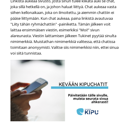
Linkistä aukeaa sivusto, josta sinun tulee klikata auki se chat,
joka sillä hetkellä on, ja johon haluat liittyä. Chat aukeaa vasta
siihen kellonaikaan, joka on ilmoitettu, ja aiemmin chattiin ei
pääse liittymään. Kun chat aukeaa, paina linkistä avautuvaa
"Liity tähän ryhmächattiin" -painiketta. Tämän jälkeen voit
laittaa ensimmäisen viestin, esimerkiksi "Moi!" sivun
alareunasta. Viestin laittamisen jälkeen Tukinet pyytää sinulta
nimimerkkiä. Muistathan nimimerkkiä valitessa, että chatissa
toimitaan anonyymisti. Valitse siis nimimerkkisi niin, ettei sinua
voi siitä tunnistaa.