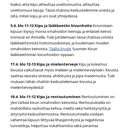
lisäksi, että kipu aiheuttaa unettomuutta, aiheuttaa
unettomuus kipuja. Tässä chatissa keskustelemme unesta ja
siitä, miten kipu ja uni ovat yhteydessä.
5.4. klo 11-12 Kipu ja lääkkeetön kivunhoito
Krooniseen
kipuun löytyy monia omahoidon keinoja, ja erilaiset keinot
toimivat eri ihmisille. Tule juttelemaan tässä chatissa omista
lääkkeettömistä hoitomuodoistasi, ja kuulemaan muiden
omahoidon keinoista.
Täältä löydät
Suomen Kivun
lääkkeettömän kivunhoidon oppaan.
17.4. klo 12-13 Kipu ja mielenterveys
Kipu ja kokemus
kivusta vaikuttavat myös mieleen ja mielenterveyteen. Kivusta
saattaa seurata stressiä, ahdistusta ja jopa masennusta. Tule
mukaan tähän chattiin keskustelemaan kivusta ja
mielenterveydestä!
19.4. klo 11-12 Kipu ja rentoutuminen
⁠⁠⁠⁠⁠⁠⁠Rentoutuminen on
yksi tärkeä kivun omahoidon keinoista. Rentoutuksella on
mahdollista rauhoittaa kehoa, mieltä sekä herkistynyttä ja
ärtynyttä keskushermostoa. Rentoutumisella voidaan
vähentää kipuun liittyvää lihasjännitystä ja negatiivisia
tunnetiloja, helpottaa nukahtamista sekä parantaa