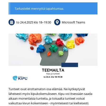
Tarkastelet mennyttä tapahtumaa.
to 24.4.2025
klo 18
–
19:30
Microsoft Teams
Tunteet ovat erottamaton osa elämää. Ne kytkeytyvät
läheisesti myös kipukokemukseen. Kipu voi itsessään saada
aikaan monenlaisia tunteita, ja toisaalta tunteet voivat
vaikuttaa kivun kokemiseen - myönteisesti tai kielteisesti.