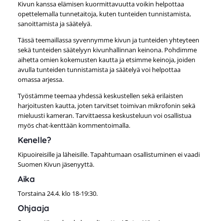
Kivun kanssa elämisen kuormittavuutta voikin helpottaa
opettelemalla tunnetaitoja, kuten tunteiden tunnistamista,
sanoittamista ja säätelyä.
Tässä teemaillassa syvennymme kivun ja tunteiden yhteyteen
sekä tunteiden säätelyyn kivunhallinnan keinona. Pohdimme
aihetta omien kokemusten kautta ja etsimme keinoja, joiden
avulla tunteiden tunnistamista ja säätelyä voi helpottaa
omassa arjessa.
Työstämme teemaa yhdessä keskustellen sekä erilaisten
harjoitusten kautta, joten tarvitset toimivan mikrofonin sekä
mieluusti kameran. Tarvittaessa keskusteluun voi osallistua
myös chat-kenttään kommentoimalla.
Kenelle?
Kipuoireisille ja läheisille. Tapahtumaan osallistuminen ei vaadi
Suomen Kivun jäsenyyttä.
Aika
Torstaina 24.4. klo 18-19:30.
Ohjaaja