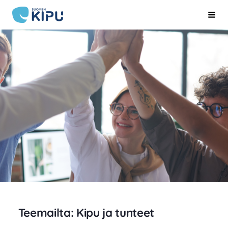
Siirry
Suomen Kipu ry
Hak
sivun
sisältöön
Teemailta: Kipu ja tunteet