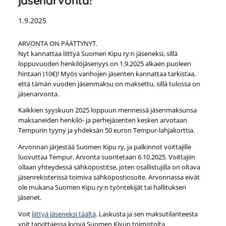
jäsenarvonta!
1.9.2025
ARVONTA ON PÄÄTTYNYT.
Nyt kannattaa liittyä Suomen Kipu ry:n jäseneksi, sillä
loppuvuoden henkilöjäsenyys on 1.9.2025 alkaen puoleen
hintaan (10€)! Myös vanhojen jäsenten kannattaa tarkistaa,
että tämän vuoden jäsenmaksu on maksettu, sillä tulossa on
jäsenarvonta.
Kaikkien syyskuun 2025 loppuun mennessä jäsenmaksunsa
maksaneiden henkilö- ja perhejäsenten kesken arvotaan
Tempurin tyyny ja yhdeksän 50 euron Tempur-lahjakorttia.
Arvonnan järjestää Suomen Kipu ry, ja palkinnot voittajille
luovuttaa Tempur. Arvonta suoritetaan 6.10.2025. Voittajiin
ollaan yhteydessä sähköpostitse, joten osallistujilla on oltava
jäsenrekisterissä toimiva sähköpostiosoite. Arvonnassa eivät
ole mukana Suomen Kipu ry:n työntekijät tai hallituksen
jäsenet.
Voit
liittyä jäseneksi täältä
. Laskusta ja sen maksutilanteesta
voit tarvittaessa kysyä Suomen Kivun toimistolta