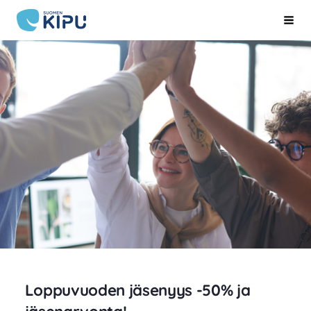
Siirry
Suomen Kipu ry
Hak
sivun
sisältöön
Loppuvuoden jäsenyys -50% ja