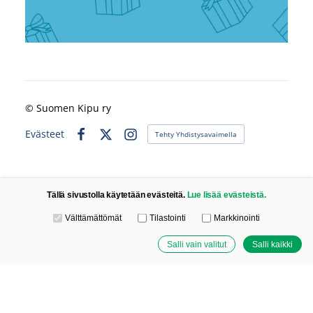
©
Suomen Kipu ry
Evästeet
Tehty Yhdistysavaimella
Facebook
X
Instagram
Tällä sivustolla käytetään evästeitä.
Lue lisää evästeistä.
Valitse käytettävät evästeet
Välttämättömät
Tilastointi
Markkinointi
Salli vain valitut
Salli kaikki