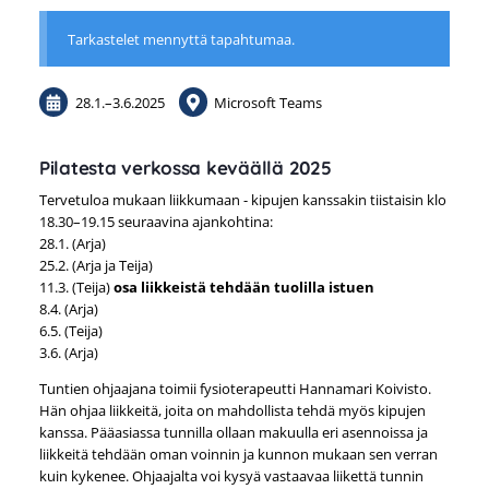
Tarkastelet mennyttä tapahtumaa.
28.1.
–
3.6.2025
Microsoft Teams
Pilatesta verkossa keväällä 2025
Tervetuloa mukaan liikkumaan - kipujen kanssakin tiistaisin klo
18.30–19.15 seuraavina ajankohtina:
28.1. (Arja)
25.2. (Arja ja Teija)
11.3. (Teija)
osa liikkeistä tehdään tuolilla istuen
8.4. (Arja)
6.5. (Teija)
3.6. (Arja)
Tuntien ohjaajana toimii fysioterapeutti Hannamari Koivisto.
Hän ohjaa liikkeitä, joita on mahdollista tehdä myös kipujen
kanssa. Pääasiassa tunnilla ollaan makuulla eri asennoissa ja
liikkeitä tehdään oman voinnin ja kunnon mukaan sen verran
kuin kykenee. Ohjaajalta voi kysyä vastaavaa liikettä tunnin