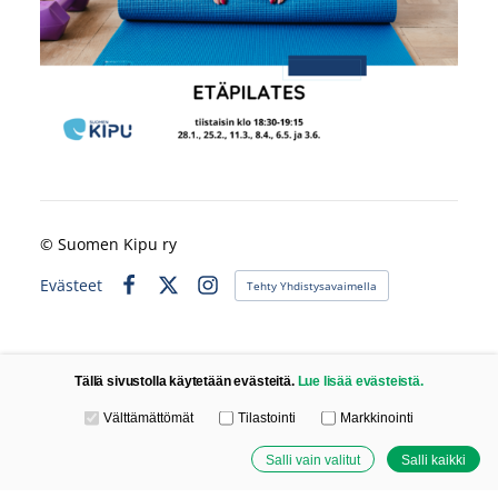
©
Suomen Kipu ry
Evästeet
Tehty Yhdistysavaimella
Facebook
X
Instagram
Tällä sivustolla käytetään evästeitä.
Lue lisää evästeistä.
Valitse käytettävät evästeet
Välttämättömät
Tilastointi
Markkinointi
Salli vain valitut
Salli kaikki