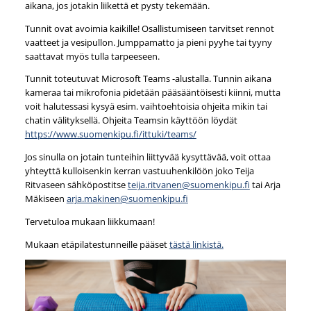
aikana, jos jotakin liikettä et pysty tekemään.
Tunnit ovat avoimia kaikille! Osallistumiseen tarvitset rennot
vaatteet ja vesipullon. Jumppamatto ja pieni pyyhe tai tyyny
saattavat myös tulla tarpeeseen.
Tunnit toteutuvat Microsoft Teams -alustalla. Tunnin aikana
kameraa tai mikrofonia pidetään pääsääntöisesti kiinni, mutta
voit halutessasi kysyä esim. vaihtoehtoisia ohjeita mikin tai
chatin välityksellä. Ohjeita Teamsin käyttöön löydät
https://www.suomenkipu.fi/ittuki/teams/
Jos sinulla on jotain tunteihin liittyvää kysyttävää, voit ottaa
yhteyttä kulloisenkin kerran vastuuhenkilöön joko Teija
Ritvaseen sähköpostitse
teija.ritvanen@suomenkipu.fi
tai Arja
Mäkiseen
arja.makinen@suomenkipu.fi
Tervetuloa mukaan liikkumaan!
Mukaan etäpilatestunneille pääset
tästä linkistä.