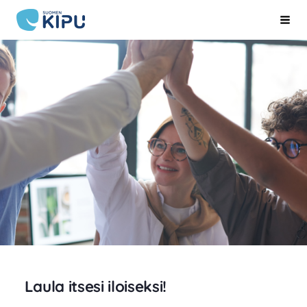
Siirry
Suomen Kipu ry
Hak
sivun
sisältöön
Laula itsesi iloiseksi!