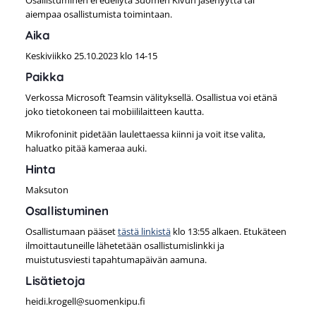
aiempaa osallistumista toimintaan.
Aika
Keskiviikko 25.10.2023 klo 14-15
Paikka
Verkossa Microsoft Teamsin välityksellä. Osallistua voi etänä
joko tietokoneen tai mobiililaitteen kautta.
Mikrofoninit pidetään laulettaessa kiinni ja voit itse valita,
haluatko pitää kameraa auki.
Hinta
Maksuton
Osallistuminen
Osallistumaan pääset
tästä linkistä
klo 13:55 alkaen. Etukäteen
ilmoittautuneille lähetetään osallistumislinkki ja
muistutusviesti tapahtumapäivän aamuna.
Lisätietoja
heidi.krogell@suomenkipu.fi