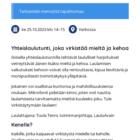
Tarkastelet mennyttä tapahtumaa.
ke 25.10.2023
klo 14
–
15
Verkossa
Yhteislaulutunti, joka virkistää mieltä ja kehoa
Iloisella yhteislaulutunnilla tehtävät laululliset harjoitukset
vetreyttävät äänen lisäksi mieltä ja kehoa. Laulamisen
vaikutukset kehoon voivat olla rentouttavia, kipua lievittäviä ja
monipuolisesti toimintakykyä ylläpitäviä.
Jokainen voi osallistua kuntonsa ja mahdollisuuksiensa
mukaan. Mikrofonit pidetään kiinni, joten voit nauttia
laulamisesta tarvitsematta miettiä kuuleeko joku. Tule
virkistäytymään laulaen!
Laulattajana: Tuula Tenni, toiminnanjohtaja, LauluAvain
Kenelle?
Kaikille, jotka kaipaavat virkistystä mielelle tai keholle.
Osallistuminen ei edellytä Suomen Kivun jäsenyyttä tai