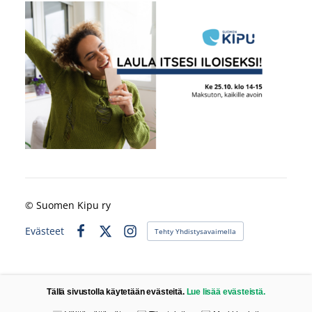
©
Suomen Kipu ry
Evästeet
Tehty Yhdistysavaimella
Facebook
X
Instagram
Tällä sivustolla käytetään evästeitä.
Lue lisää evästeistä.
Valitse käytettävät evästeet