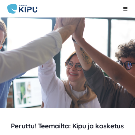
Siirry
Suomen Kipu ry
Hak
sivun
sisältöön
Peruttu! Teemailta: Kipu ja kosketus