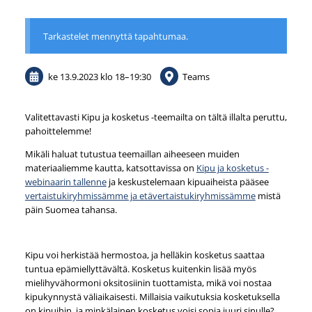
Tarkastelet mennyttä tapahtumaa.
ke 13.9.2023
klo 18
–
19:30
Teams
Valitettavasti Kipu ja kosketus -teemailta on tältä illalta peruttu,
pahoittelemme!
Mikäli haluat tutustua teemaillan aiheeseen muiden
materiaaliemme kautta, katsottavissa on
Kipu ja kosketus -
webinaarin tallenne
ja keskustelemaan kipuaiheista pääsee
vertaistukiryhmissämme ja etävertaistukiryhmissämme
mistä
päin Suomea tahansa.
Kipu voi herkistää hermostoa, ja helläkin kosketus saattaa
tuntua epämiellyttävältä. Kosketus kuitenkin lisää myös
mielihyvähormoni oksitosiinin tuottamista, mikä voi nostaa
kipukynnystä väliaikaisesti. Millaisia vaikutuksia kosketuksella
on kipuihin, ja minkälainen kosketus voisi sopia juuri sinulle?