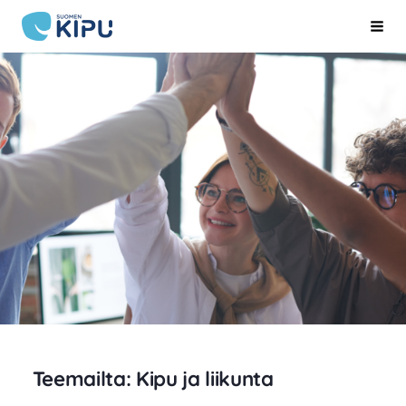
Siirry
Suomen Kipu ry
Hak
sivun
sisältöön
Teemailta: Kipu ja liikunta