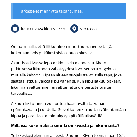
Tarkastelet mennyttä tapahtumaa.
ke 10.1.2024
klo 18
–
19:30
Verkossa
On normaalia, että liikkuminen muuttuu, vähenee tai jää
kokonaan pois pitkäkestoista kipua kokevilla.
Akuutissa kivussa lepo onkin usein olennaista. Kivun
pitkittyessä liikunnan vähäisyydestä voi seurata ongelmia
muualle kehoon. Kipeän alueen suojelusta voi tulla tapa, joka
saattaa jatkua, vaikka kipu vähenisi. Kun kipu jatkuu pitkään,
liikunnan välttäminen ei välttämättä ole perusteltua tai
tarpeellista.
Alkuun liikkuminen voi tuntua haastavalta tai vähän
epämukavalta ja oudolta. Se voi kuitenkin auttaa vähentämään
kipua ja parantaa toimintakykyä pitkällä aikavälillä.
Millaisia kokemuksia sinulla on kivusta ja liikunnasta?
Tule keskustelemaan aiheesta Suomen Kivun teemailtaan 10.1.