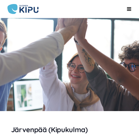
Siirry
Suomen Kipu ry
Hak
sivun
sisältöön
Järvenpää (Kipukulma)