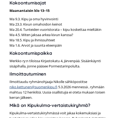
Kokoontumisajat
Maanantaisin klo 13–15
Ma 9.3. Kipu ja oma hyvinvointi
Ma 23.3. Kivun omahoidon keinot
Ma 20.4. Tunteiden vuoristorata – kipu koskettaa mieltäkin
Ma 4.5. Miten jaksaa arkea kivun kanssa?
Ma 18.5. Kipu ja ihmissuhteet
Ma 1.6. Arvot ja suunta eteenpäin
Kokoontumispaikka
Werkko ry:n tiloissa Kirjastokatu 4, Järvenpää. Sisäänkäynti
sisäpihalla, jonne pääsee Pormestarinpolulta.
Ilmoittautuminen
Ilmoittaudu ryhmänohjaaja Nikolle sähköpostitse
niko.kettunen@suomenkipu.fi
5.3.2026 mennessä , ryhmään
mahtuu 12 henkilöä. Uusia osallistujia ei oteta mukaan toisen
kerran jälkeen.
Mikä on Kipukulma-vertaistukiryhmä?
Kipukulma-vertaistukiryhmässä voit jakaa kokemuksiasi ja