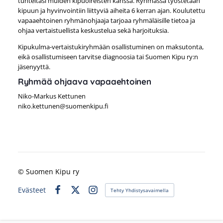
tunteitasi muiden kipuoireisten kanssa. Ryhmässä työstetään
kipuun ja hyvinvointiin liittyviä aiheita 6 kerran ajan. Koulutettu
vapaaehtoinen ryhmänohjaaja tarjoaa ryhmäläisille tietoa ja
ohjaa vertaistuellista keskustelua sekä harjoituksia.
Kipukulma-vertaistukiryhmään osallistuminen on maksutonta,
eikä osallistumiseen tarvitse diagnoosia tai Suomen Kipu ry:n
jäsenyyttä.
Ryhmää ohjaava vapaaehtoinen
Niko-Markus Kettunen
niko.kettunen@suomenkipu.fi
©
Suomen Kipu ry
Evästeet
Tehty Yhdistysavaimella
Facebook
X
Instagram