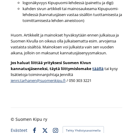
logonäkyvyys Kipupuomi-lehdessä (painettu ja digi)
kahden sivun artikkeli tai mainosaukeama Kipupuomi-
lehdessä (kannatusjäsen vastaa sisällön tuottamisesta ja
toimittamisesta lehden aineistoon)
Huom. Artikkelit ja mainokset hyväksytään ennen julkaisua ja
Suomen Kivulla on oikeus olla julkaisematta esim. arvojensa
vastaista sisältöä. Mainoksen voi julkaista vain sen vuoden
aikana, jolloin on maksanut kannatusjäsenyysmaksun.
Jos haluat liittää yrityksesi Suomen Kivun
kannatusjäseneksi, täytä liittymislomake
täällä
tai kysy
lisätietoja toiminnanjohtaja Jenniltä
jenni.tarhanen@suomenkipu.fi
/ 050 303 3221
©
Suomen Kipu ry
Evästeet
Tehty Yhdistysavaimella