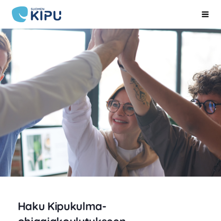
Siirry
Suomen Kipu ry
Hak
sivun
sisältöön
Haku Kipukulma-