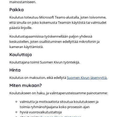
mainostamiseen.
Paikka
Koulutus toteutuu Microsoft Teams-alustalla, joten toivomme,
että sinulla on joko kokemusta Teamsin käytöstä tai valmiudet
päästä linjoille.
Koulutustapaamisissa työskennellään paljon yhdessä
keskustellen, joten osallistuminen edellyttää mikrofonin ja
kameran käyttämistä.
Kouluttaja
Kouluttajana toimii Suomen Kivun työntekijä.
Hinta
Koulutus on maksuton, eikä edellytä
Suomen Kivun jäsenyyttä.
Miten mukaan?
Koulutukseen on haku, ja valintaperusteissamme painotamme:
valmiutta ja motivaatiota sitoutua koulutukseen ja
toimia ryhmänohjaajana koko prosessin ajan
hyviä vuorovaikutustaitoja