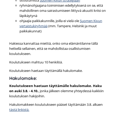
sitoutumista
Suomen Kivun strategiaan
ryhmänohjaajana toimimisen edellytyksenä on se, että
mahdollinen oma sairastumiseen liittyvä akuutti kriisi on
läpikäytynä
ohjaajia paikkakunnille, joilla ei vielä ole
Suomen Kivun
vertaistukiryhmää
(mm. Tampere, Helsinki ja muut
paikkakunnat)
Hakiessa kannattaa miettiä, onko oma elämäntilanne tällä
hetkellä sellainen, että se mahdollistaa osallistumisen
koulutukseen.
Koulutukseen mahtuu 10 henkilöä.
Koulutukseen haetaan täyttämällä hakulomake.
Hakulomake:
Koulutukseen haetaan täyttämälle hakulomake. Haku
on auki 3.8. - 4.10.
, jonka jälkeen olemme yhteydessä kaikkiin
koulutuksen hakijoihin.
Hakulomakkeen koulutukseen pääset täyttämään 3.8. alkaen
tästä linkistä.