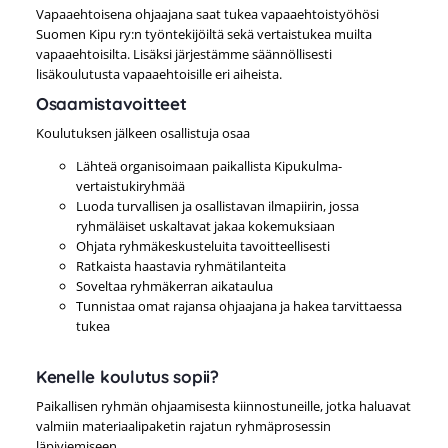
Vapaaehtoisena ohjaajana saat tukea vapaaehtoistyöhösi
Suomen Kipu ry:n työntekijöiltä sekä vertaistukea muilta
vapaaehtoisilta. Lisäksi järjestämme säännöllisesti
lisäkoulutusta vapaaehtoisille eri aiheista.
Osaamistavoitteet
Koulutuksen jälkeen osallistuja osaa
Lähteä organisoimaan paikallista Kipukulma-
vertaistukiryhmää
Luoda turvallisen ja osallistavan ilmapiirin, jossa
ryhmäläiset uskaltavat jakaa kokemuksiaan
Ohjata ryhmäkeskusteluita tavoitteellisesti
Ratkaista haastavia ryhmätilanteita
Soveltaa ryhmäkerran aikataulua
Tunnistaa omat rajansa ohjaajana ja hakea tarvittaessa
tukea
Kenelle koulutus sopii?
Paikallisen ryhmän ohjaamisesta kiinnostuneille, jotka haluavat
valmiin materiaalipaketin rajatun ryhmäprosessin
läpiviemiseen.