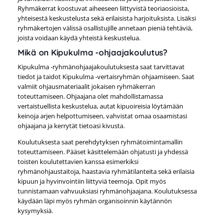
Ryhmäkerrat koostuvat aiheeseen liittyvistä teoriaosioista,
yhteisestä keskustelusta sekä erilaisista harjoituksista. Lisäksi
ryhmäkertojen välissä osallistujille annetaan pieniä tehtäviä,
joista voidaan käydä yhteistä keskustelua.
Mikä on Kipukulma -ohjaajakoulutus?
Kipukulma -ryhmänohjaajakoulutuksesta saat tarvittavat
tiedot ja taidot Kipukulma -vertaisryhmän ohjaamiseen. Saat
valmiit ohjausmateriaalit jokaisen ryhmäkerran
toteuttamiseen. Ohjaajana olet mahdollistamassa
vertaistuellista keskustelua, autat kipuoireisia löytämään
keinoja arjen helpottumiseen, vahvistat omaa osaamistasi
ohjaajana ja kerrytät tietoasi kivusta.
Koulutuksesta saat perehdytyksen ryhmätoimintamallin
toteuttamiseen. Pääset käsittelemään ohjatusti ja yhdessä
toisten koulutettavien kanssa esimerkiksi
ryhmänohjaustaitoja, haastavia ryhmätilanteita sekä erilaisia
kipuun ja hyvinvointiin liittyviä teemoja. Opit myös
tunnistamaan vahvuuksiasi ryhmänohjaajana. Koulutuksessa
käydään läpi myös ryhmän organisoinnin käytännön
kysymyksiä.