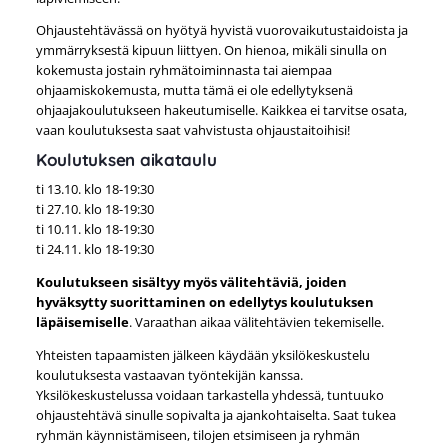
Ohjaustehtävässä on hyötyä hyvistä vuorovaikutustaidoista ja
ymmärryksestä kipuun liittyen. On hienoa, mikäli sinulla on
kokemusta jostain ryhmätoiminnasta tai aiempaa
ohjaamiskokemusta, mutta tämä ei ole edellytyksenä
ohjaajakoulutukseen hakeutumiselle. Kaikkea ei tarvitse osata,
vaan koulutuksesta saat vahvistusta ohjaustaitoihisi!
Koulutuksen aikataulu
ti 13.10. klo 18-19:30
ti 27.10. klo 18-19:30
ti 10.11. klo 18-19:30
ti 24.11. klo 18-19:30
Koulutukseen sisältyy myös välitehtäviä, joiden
hyväksytty suorittaminen on edellytys koulutuksen
läpäisemiselle
. Varaathan aikaa välitehtävien tekemiselle.
Yhteisten tapaamisten jälkeen käydään yksilökeskustelu
koulutuksesta vastaavan työntekijän kanssa.
Yksilökeskustelussa voidaan tarkastella yhdessä, tuntuuko
ohjaustehtävä sinulle sopivalta ja ajankohtaiselta. Saat tukea
ryhmän käynnistämiseen, tilojen etsimiseen ja ryhmän