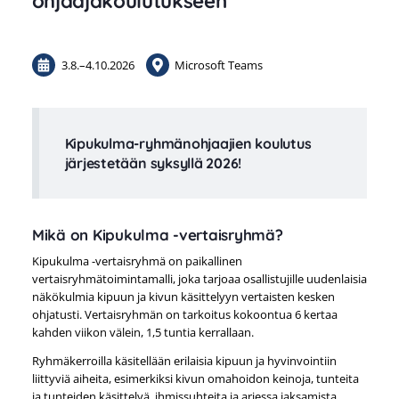
ohjaajakoulutukseen
3.8.
–
4.10.2026
Microsoft Teams
Kipukulma-ryhmänohjaajien koulutus
järjestetään syksyllä 2026!
Mikä on Kipukulma -vertaisryhmä?
Kipukulma -vertaisryhmä on paikallinen
vertaisryhmätoimintamalli, joka tarjoaa osallistujille uudenlaisia
näkökulmia kipuun ja kivun käsittelyyn vertaisten kesken
ohjatusti. Vertaisryhmän on tarkoitus kokoontua 6 kertaa
kahden viikon välein, 1,5 tuntia kerrallaan.
Ryhmäkerroilla käsitellään erilaisia kipuun ja hyvinvointiin
liittyviä aiheita, esimerkiksi kivun omahoidon keinoja, tunteita
ja tunteiden käsittelyä, ihmissuhteita ja arjessa jaksamista.