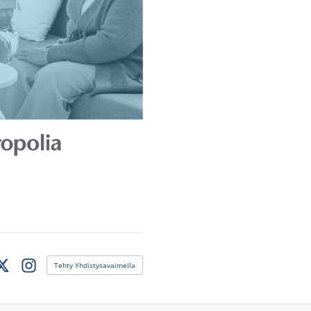
Tehty Yhdistysavaimella
ook
Instagram