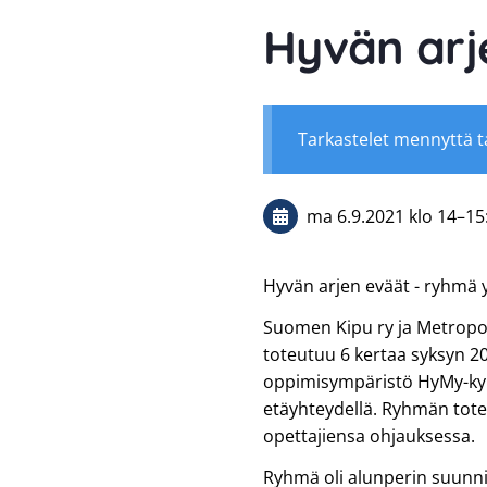
Hyvän arj
Tarkastelet mennyttä 
ma 6.9.2021
klo 14
–
15
Hyvän arjen eväät - ryhmä
Suomen Kipu ry ja Metropo
toteutuu 6 kertaa syksyn 
oppimisympäristö HyMy-kylä
etäyhteydellä. Ryhmän toteu
opettajiensa ohjauksessa.
Ryhmä oli alunperin suunnite