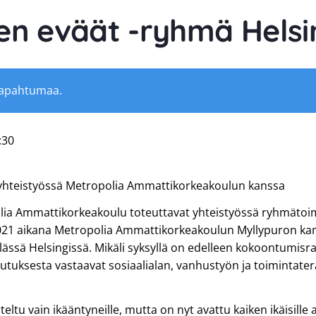
en eväät -ryhmä Helsi
tapahtumaa.
:30
 yhteistyössä Metropolia Ammattikorkeakoulun kanssa
lia Ammattikorkeakoulu toteuttavat yhteistyössä ryhmätoi
2021 aikana Metropolia Ammattikorkeakoulun Myllypuron ka
ssä Helsingissä. Mikäli syksyllä on edelleen kokoontumisra
tuksesta vastaavat sosiaalialan, vanhustyön ja toimintatera
ltu vain ikääntyneille, mutta on nyt avattu kaiken ikäisille 