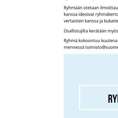
Ryhmään otetaan ilmoittaut
kanssa ideoivat ryhmäkerto
vertaisten kanssa ja kukatie
Osallistujilta kerätään myö
Ryhmä kokoontuu kuutena p
mennessä toimisto@suomenk