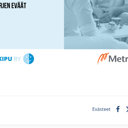
Evästeet
Faceb
X