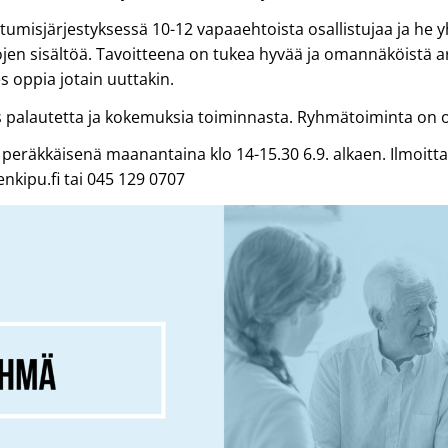
umisjärjestyksessä 10-12 vapaaehtoista osallistujaa ja he y
jen sisältöä. Tavoitteena on tukea hyvää ja omannäköistä a
s oppia jotain uuttakin.
s palautetta ja kokemuksia toiminnasta. Ryhmätoiminta on os
eräkkäisenä maanantaina klo 14-15.30 6.9. alkaen. Ilmoitt
ipu.fi tai 045 129 0707