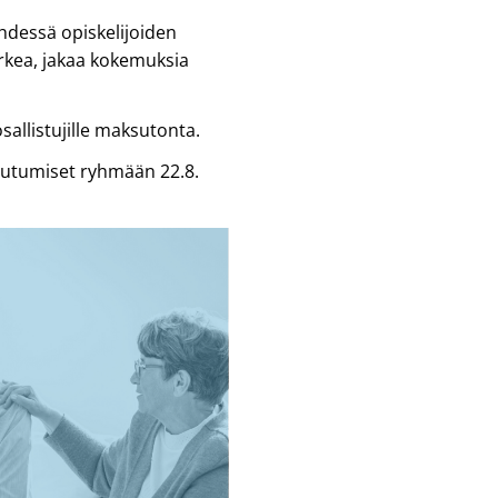
hdessä opiskelijoiden
rkea, jakaa kokemuksia
allistujille maksutonta.
autumiset ryhmään 22.8.