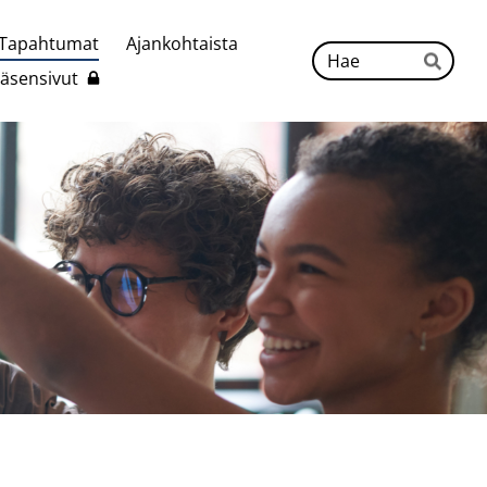
Tapahtumat
Ajankohtaista
Hak
Jäsensivut
Hae