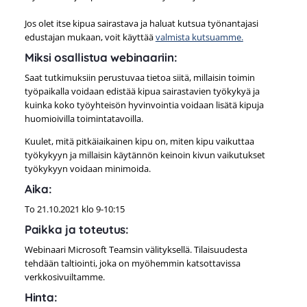
Jos olet itse kipua sairastava ja haluat kutsua työnantajasi
edustajan mukaan, voit käyttää
valmista kutsuamme.
Miksi osallistua webinaariin:
Saat tutkimuksiin perustuvaa tietoa siitä, millaisin toimin
työpaikalla voidaan edistää kipua sairastavien työkykyä ja
kuinka koko työyhteisön hyvinvointia voidaan lisätä kipuja
huomioivilla toimintatavoilla.
Kuulet, mitä pitkäiaikainen kipu on, miten kipu vaikuttaa
työkykyyn ja millaisin käytännön keinoin kivun vaikutukset
työkykyyn voidaan minimoida.
Aika:
To 21.10.2021 klo 9-10:15
Paikka ja toteutus:
Webinaari Microsoft Teamsin välityksellä. Tilaisuudesta
tehdään taltiointi, joka on myöhemmin katsottavissa
verkkosivuiltamme.
Hinta: