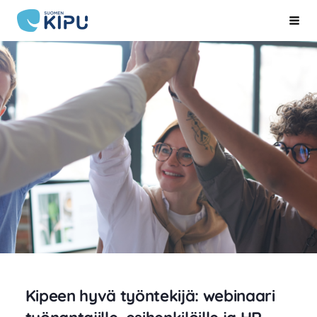
Siirry
Suomen Kipu ry
Hak
sivun
sisältöön
Kipeen hyvä työntekijä: webinaari