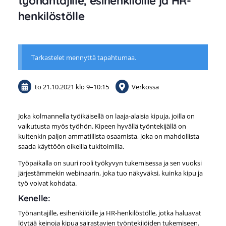
työnantajille, esihenkilöille ja HR-
henkilöstölle
Tarkastelet mennyttä tapahtumaa.
to 21.10.2021
klo 9
–
10:15
Verkossa
Joka kolmannella työikäisellä on laaja-alaisia kipuja, joilla on
vaikutusta myös työhön. Kipeen hyvällä työntekijällä on
kuitenkin paljon ammatillista osaamista, joka on mahdollista
saada käyttöön oikeilla tukitoimilla.
Työpaikalla on suuri rooli työkyvyn tukemisessa ja sen vuoksi
järjestämmekin webinaarin, joka tuo näkyväksi, kuinka kipu ja
työ voivat kohdata.
Kenelle:
Työnantajille, esihenkilöille ja HR-henkilöstölle, jotka haluavat
löytää keinoja kipua sairastavien työntekijöiden tukemiseen.