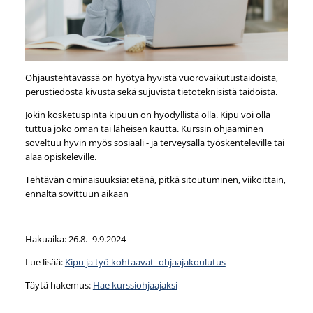
Ohjaustehtävässä on hyötyä hyvistä vuorovaikutustaidoista,
perustiedosta kivusta sekä sujuvista tietoteknisistä taidoista.
Jokin kosketuspinta kipuun on hyödyllistä olla. Kipu voi olla
tuttua joko oman tai läheisen kautta. Kurssin ohjaaminen
soveltuu hyvin myös sosiaali - ja terveysalla työskenteleville tai
alaa opiskeleville.
Tehtävän ominaisuuksia: etänä, pitkä sitoutuminen, viikoittain,
ennalta sovittuun aikaan
Hakuaika: 26.8.–9.9.2024
Lue lisää:
Kipu ja työ kohtaavat -ohjaajakoulutus
Täytä hakemus:
Hae kurssiohjaajaksi