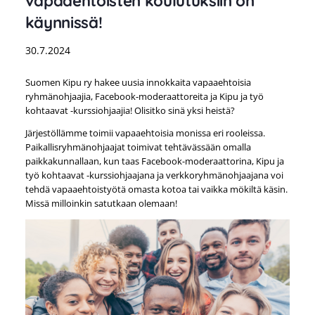
vapaaehtoisten koulutuksiin on
käynnissä!
30.7.2024
Suomen Kipu ry hakee uusia innokkaita vapaaehtoisia
ryhmänohjaajia, Facebook-moderaattoreita ja Kipu ja työ
kohtaavat -kurssiohjaajia! Olisitko sinä yksi heistä?
Järjestöllämme toimii vapaaehtoisia monissa eri rooleissa.
Paikallisryhmänohjaajat toimivat tehtävässään omalla
paikkakunnallaan, kun taas Facebook-moderaattorina, Kipu ja
työ kohtaavat -kurssiohjaajana ja verkkoryhmänohjaajana voi
tehdä vapaaehtoistyötä omasta kotoa tai vaikka mökiltä käsin.
Missä milloinkin satutkaan olemaan!