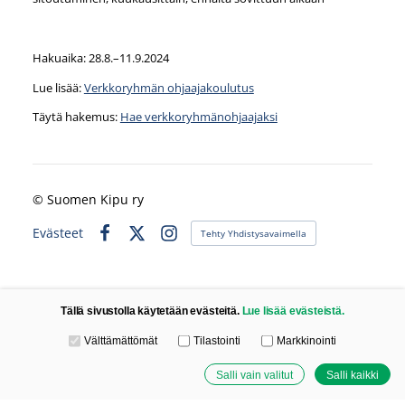
Hakuaika: 28.8.–11.9.2024
Lue lisää:
Verkkoryhmän ohjaajakoulutus
Täytä hakemus:
Hae verkkoryhmänohjaajaksi
©
Suomen Kipu ry
Evästeet
Tehty Yhdistysavaimella
Facebook
X
Instagram
Tällä sivustolla käytetään evästeitä.
Lue lisää evästeistä.
Valitse käytettävät evästeet
Välttämättömät
Tilastointi
Markkinointi
Salli vain valitut
Salli kaikki