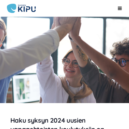
Siirry
Suomen Kipu ry
Hak
sivun
sisältöön
Haku syksyn 2024 uusien