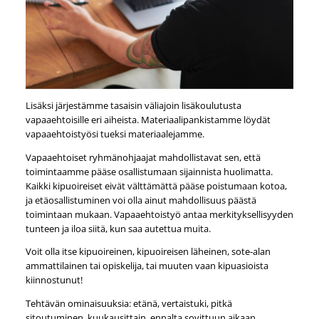
Lisäksi järjestämme tasaisin väliajoin lisäkoulutusta
vapaaehtoisille eri aiheista. Materiaalipankistamme löydät
vapaaehtoistyösi tueksi materiaalejamme.
Vapaaehtoiset ryhmänohjaajat mahdollistavat sen, että
toimintaamme pääse osallistumaan sijainnista huolimatta.
Kaikki kipuoireiset eivät välttämättä pääse poistumaan kotoa,
ja etäosallistuminen voi olla ainut mahdollisuus päästä
toimintaan mukaan. Vapaaehtoistyö antaa merkityksellisyyden
tunteen ja iloa siitä, kun saa autettua muita.
Voit olla itse kipuoireinen, kipuoireisen läheinen, sote-alan
ammattilainen tai opiskelija, tai muuten vaan kipuasioista
kiinnostunut!
Tehtävän ominaisuuksia: etänä, vertaistuki, pitkä
sitoutuminen, kuukausittain, ennalta sovittuun aikaan