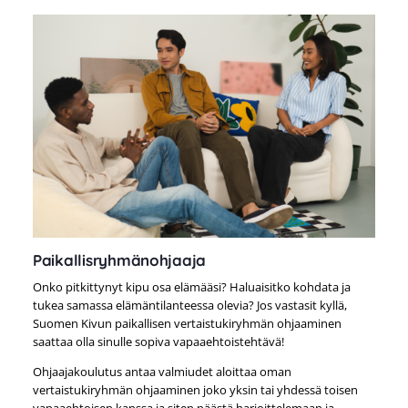
Paikallisryhmänohjaaja
Onko pitkittynyt kipu osa elämääsi? Haluaisitko kohdata ja
tukea samassa elämäntilanteessa olevia? Jos vastasit kyllä,
Suomen Kivun paikallisen vertaistukiryhmän ohjaaminen
saattaa olla sinulle sopiva vapaaehtoistehtävä!
Ohjaajakoulutus antaa valmiudet aloittaa oman
vertaistukiryhmän ohjaaminen joko yksin tai yhdessä toisen
vapaaehtoisen kanssa ja siten päästä harjoittelemaan ja