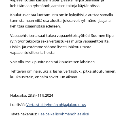
kehittämään ryhmänohjaamisen taitoja käytännössä.
Koulutus antaa luottamusta omiin kykyihisi ja auttaa samalla
tunnistamaan niitä osa-alueita, joissa voit ryhmänohjaajana
kehittää osaamistasi edelleen.
Vapaaehtoisena saat tukea vapaaehtoistyöhösi Suomen Kipu
ry:n työntekijöiltä sekä vertaistukea muilta vapaaehtoisilta.
Lisäksi järjestämme säännöllisesti lisäkoulutusta
vapaaehtoisille eri aiheista.
Voit olla itse kipuoireinen tai kipuoireisen läheinen.
Tehtävän ominaisuuksia: läsnä, vertaistuki, pitkä sitoutuminen,
kuukausittain, ennalta sovittuun aikaan
Hakuaika: 28.8.–11.9.2024
Lue lisää:
Vertaistukiryhmän ohjaajakoulutus
Täytä hakemus:
Hae paikallisryhmänohjaajaksi