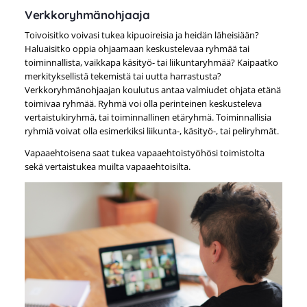
Verkkoryhmänohjaaja
Toivoisitko voivasi tukea kipuoireisia ja heidän läheisiään?
Haluaisitko oppia ohjaamaan keskustelevaa ryhmää tai
toiminnallista, vaikkapa käsityö- tai liikuntaryhmää? Kaipaatko
merkityksellistä tekemistä tai uutta harrastusta?
Verkkoryhmänohjaajan koulutus antaa valmiudet ohjata etänä
toimivaa ryhmää. Ryhmä voi olla perinteinen keskusteleva
vertaistukiryhmä, tai toiminnallinen etäryhmä. Toiminnallisia
ryhmiä voivat olla esimerkiksi liikunta-, käsityö-, tai peliryhmät.
Vapaaehtoisena saat tukea vapaaehtoistyöhösi toimistolta
sekä vertaistukea muilta vapaaehtoisilta.