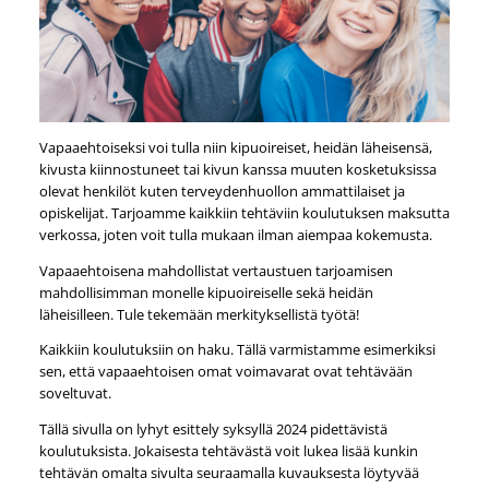
Vapaaehtoiseksi voi tulla niin kipuoireiset, heidän läheisensä,
kivusta kiinnostuneet tai kivun kanssa muuten kosketuksissa
olevat henkilöt kuten terveydenhuollon ammattilaiset ja
opiskelijat. Tarjoamme kaikkiin tehtäviin koulutuksen maksutta
verkossa, joten voit tulla mukaan ilman aiempaa kokemusta.
Vapaaehtoisena mahdollistat vertaustuen tarjoamisen
mahdollisimman monelle kipuoireiselle sekä heidän
läheisilleen. Tule tekemään merkityksellistä työtä!
Kaikkiin koulutuksiin on haku. Tällä varmistamme esimerkiksi
sen, että vapaaehtoisen omat voimavarat ovat tehtävään
soveltuvat.
Tällä sivulla on lyhyt esittely syksyllä 2024 pidettävistä
koulutuksista. Jokaisesta tehtävästä voit lukea lisää kunkin
tehtävän omalta sivulta seuraamalla kuvauksesta löytyvää