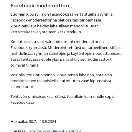
Facebook-moderaattori
Suomen Kipu ry:llä on Facebookissa vertaistuellisia ryhmiä.
Facebook-moderaattorina olet osaltasi tarjoamassa
kipuoireisille ja heidän läheisilleen mahdollisuuden
vertaistukeen ja yhteiseen keskusteluun.
Koulutuksesta saat valmiudet toimia moderaattorina
Facebook-ryhmässä. Moderointitehtävä on tarpeellinen, sillä se
mahdollistaa ryhmän sääntöjen ja käytäntöjen noudattamisen.
Tässä tehtävässä et ole yksin, sillä aktiiviset moderaattorit
toimivat tiiminä!
Voit olla itse kipuoireinen, kipuoireisen läheinen, sote-alan
ammattilainen tai opiskelija, tai muuten vaan kipuasioista
kiinnostunut.
Tehtävän ominaisuuksia: etänä, tee silloin kuin sinulle sopii,
Facebookissa
Hakuaika: 30.7. –13.8.2024
Lue lisää:
Facebook-moderointikoulutus